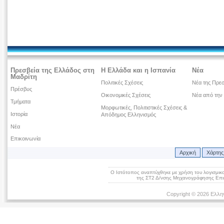
Πρεσβεία της Ελλάδος στη
Η Ελλάδα και η Ισπανία
Νέα
Μαδρίτη
Πολιτικές Σχέσεις
Νέα της Πρεσ
Πρέσβυς
Οικονομικές Σχέσεις
Νέα από την
Τμήματα
Μορφωτικές, Πολιτιστικές Σχέσεις &
Ιστορία
Απόδημος Ελληνισμός
Νέα
Επικοινωνία
Αρχική
Χάρτης
Ο Ιστότοπος αναπτύχθηκε με χρήση του λογισμικ
της ΣΤ2 Δ/νσης Μηχανογράφησης Επικ
Copyright © 2026 Ελλην