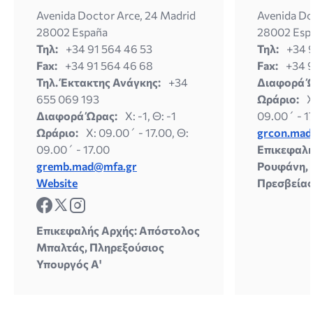
Avenida Doctor Arce, 24 Madrid
Avenida Do
28002 España
28002 Esp
Τηλ:
+34 91 564 46 53
Τηλ:
+34 
Fax:
+34 91 564 46 68
Fax:
+34 
Τηλ. Έκτακτης Ανάγκης:
+34
Διαφορά 
655 069 193
Ωράριο:
X
Διαφορά Ώρας:
X: -1, Θ: -1
09.00´ - 1
Ωράριο:
X: 09.00´ - 17.00, Θ:
grcon.mad
09.00´ - 17.00
Επικεφαλή
gremb.mad@mfa.gr
Ρουφάνη, 
Website
Πρεσβείας
Επικεφαλής Αρχής: Απόστολος
Μπαλτάς, Πληρεξούσιος
Υπουργός Α'