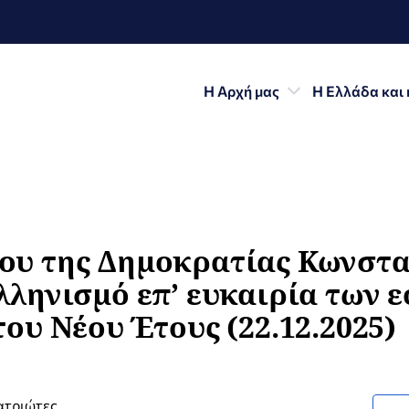
Η Αρχή μας
Η Ελλάδα και 
υ της Δημοκρατίας Κωνστα
λληνισμό επ’ ευκαιρία των 
ου Νέου Έτους (22.12.2025)
ατριώτες,