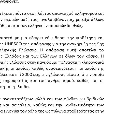
ευγνώμονες.
στέκεται πάντα στο πλάι του απανταχού Ελληνισμού και
ών δεσμών μαζί του, αναλαμβάνοντας, μεταξύ άλλων,
άθειας και των ελληνικών σπουδών διεθνώς.
ιρετά με μια εξαιρετική είδηση: την υιοθέτηση και
της UNESCO της απόφασης για την ανακήρυξη της 9ης
λληνικής Γλώσσας. Η απόφαση αυτή αποτελεί το
ης Ελλάδας και των Ελλήνων σε όλων τον κόσμο. Η
νικής γλώσσας στην παγκόσμια πολιτιστική κληρονομιά
ρικής σημασίας, καθώς αναδεικνύεται η σημασία της
λειπτα επί 3000 έτη, της γλώσσας μέσα από την οποία
ς δημοκρατίας και του ανθρωπισμού, καθώς και οι
πη και η ελπίδα.
ν ανακατατάξεων, αλλά και των σύνθετων υβριδικών
νη και ασφάλεια, καθώς και την ανθεκτικότητα των
α ενισχύει τον ρόλο της ως πυλώνα σταθερότητας στην