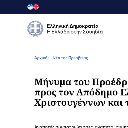
Ελληνική Δημοκρατία
Η Ελλάδα στην Σουηδία
Αρχική
Νέα της Πρεσβείας
Μήνυμα του Προέδρο
προς τον Απόδημο Ε
Χριστουγέννων και τ
Αγαπητές συμπατριώτισσες, αγαπητοί συμπ