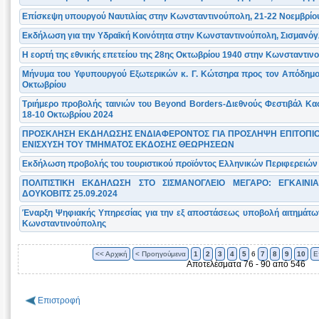
Επίσκεψη υπουργού Ναυτιλίας στην Κωνσταντινούπολη, 21-22 Νοεμβρίο
Εκδήλωση για την Υδραῑκή Κοινότητα στην Κωνσταντινούπολη, Σισμανόγ
Η εορτή της εθνικής επετείου της 28ης Οκτωβρίου 1940 στην Κωνσταντι
Μήνυμα του Υφυπουργού Εξωτερικών κ. Γ. Κώτσηρα προς τον Απόδημο Ε
Οκτωβρίου
Τριήμερο προβολής ταινιών του Beyond Borders-Διεθνούς Φεστιβάλ Κα
18-10 Οκτωβρίου 2024
ΠΡΟΣΚΛΗΣΗ ΕΚΔΗΛΩΣΗΣ ΕΝΔΙΑΦΕΡΟΝΤΟΣ ΓΙΑ ΠΡΟΣΛΗΨΗ ΕΠΙΤΟΠΙΟ
ΕΝΙΣΧΥΣΗ ΤΟΥ ΤΜΗΜΑΤΟΣ ΕΚΔΟΣΗΣ ΘΕΩΡΗΣΕΩΝ
Εκδήλωση προβολής του τουριστικού προϊόντος Ελληνικών Περιφερειώ
ΠΟΛΙΤΙΣΤΙΚΗ ΕΚΔΗΛΩΣΗ ΣΤΟ ΣΙΣΜΑΝΟΓΛΕΙΟ ΜΕΓΑΡΟ: ΕΓΚΑΙΝ
ΔΟΥΚΟΒΙΤΣ 25.09.2024
Έναρξη Ψηφιακής Υπηρεσίας για την εξ αποστάσεως υποβολή αιτημάτων
Κωνσταντινούπολης
<< Αρχική
< Προηγούμενα
1
2
3
4
5
6
7
8
9
10
Ε
Αποτελέσματα 76 - 90 από 546
Επιστροφή