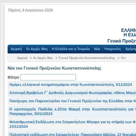
Πέμπτη, 6 Αυγούστου 2026
ΕΛΛΗΝ
Η Ελλ
Γενικό Προξ
Αρχική
Οι Αρχές Μας
Η Ελλάδα και η Τουρκία
Νέα
Υπηρεσίες
Χρήσι
Αρχική
Οι Αρχές Μας
Γενικό Προξενείο Κωνσταντινούπολης
Νέα
Νέα του Γενικού Προξενείου Κωνσταντινούπολης
Φίλτρο
Ημέρες ελληνικού κινηματογράφου στην Κωνσταντινούπολη, 3/12/2024
Απονομή Βραβείων Γ΄ Διεθνούς Διαγωνισμού Φωτογραφίας «Νίκος Μαγγί
Πανήγυρις του Παρεκκλησίου του Γενικού Προξενείου της Ελλάδας στην 
Η υφυπουργός Παιδείας κ.Ζέττα Μακρή στην Κωνσταντινούπολη για τ
Πατριαρχείου, 30/11/2024
Φιλανθρωπική Εκδήλωση στο Σισμανόγλειο Μέγαρο για τη στήριξη των 
23/11/2024
Πολιτιστική εκδήλωση στο Σισμανόγλειο- Παρουσίαση βιβλίου, 22 Νοεμβρ