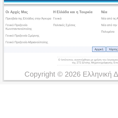
Οι Αρχές Μας
Η Ελλάδα και η Τουρκία
Νέα
Πρεσβεία της Ελλάδος στην Άγκυρα
Γενικά
Νέα από τις 
Γενικό Προξενείο
Πολιτικές Σχέσεις
Νέα από την
Κωνσταντινούπολης
Πολυμέσα
Γενικό Προξενείο Σμύρνης
Γενικό Προξενείο Αδριανούπολης
Αρχική
Χάρτης
Ο Ιστότοπος αναπτύχθηκε με χρήση του λογισμικ
της ΣΤ2 Δ/νσης Μηχανογράφησης Επικ
Copyright © 2026 Ελληνική 