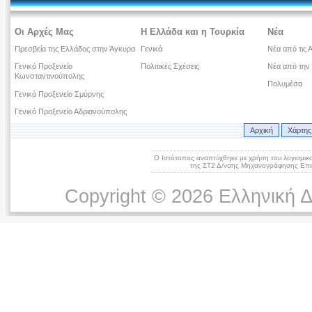
Οι Αρχές Μας
Η Ελλάδα και η Τουρκία
Νέα
Πρεσβεία της Ελλάδος στην Άγκυρα
Γενικά
Νέα από τις 
Γενικό Προξενείο
Πολιτικές Σχέσεις
Νέα από την
Κωνσταντινούπολης
Πολυμέσα
Γενικό Προξενείο Σμύρνης
Γενικό Προξενείο Αδριανούπολης
Αρχική
Χάρτης
Ο Ιστότοπος αναπτύχθηκε με χρήση του λογισμικ
της ΣΤ2 Δ/νσης Μηχανογράφησης Επικ
Copyright © 2026 Ελληνική 