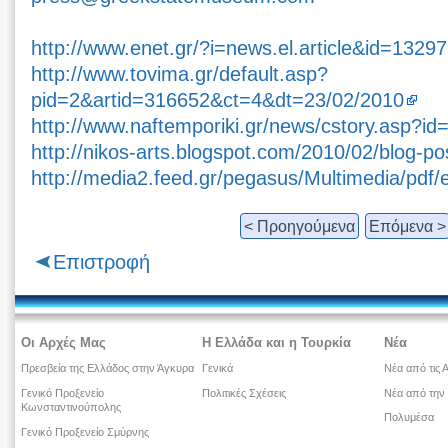
http://www.enet.gr/?i=news.el.article&id=1329
http://www.tovima.gr/default.asp?
pid=2&artid=316652&ct=4&dt=23/02/2010
http://www.naftemporiki.gr/news/cstory.asp?i
http://nikos-arts.blogspot.com/2010/02/blog-p
http://media2.feed.gr/pegasus/Multimedia/p
< Προηγούμενα
Επόμενα >
Επιστροφή
Οι Αρχές Μας
Η Ελλάδα και η Τουρκία
Νέα
Πρεσβεία της Ελλάδος στην Άγκυρα
Γενικά
Νέα από τις 
Γενικό Προξενείο
Πολιτικές Σχέσεις
Νέα από την
Κωνσταντινούπολης
Πολυμέσα
Γενικό Προξενείο Σμύρνης