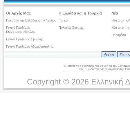
Οι Αρχές Μας
Η Ελλάδα και η Τουρκία
Νέα
Πρεσβεία της Ελλάδος στην Άγκυρα
Γενικά
Νέα από τις 
Γενικό Προξενείο
Πολιτικές Σχέσεις
Νέα από την
Κωνσταντινούπολης
Πολυμέσα
Γενικό Προξενείο Σμύρνης
Γενικό Προξενείο Αδριανούπολης
Αρχική
Χάρτης
Ο Ιστότοπος αναπτύχθηκε με χρήση του λογισμικ
της ΣΤ2 Δ/νσης Μηχανογράφησης Επικ
Copyright © 2026 Ελληνική 