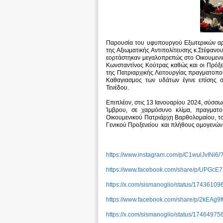
Παρουσία του υφυπουργού Εξωτερικών αρ
της Αξιωματικής Αντιπολίτευσης κ.Στέφα
εορτάστηκαν μεγαλοπρεπώς στο Οικουμενικ
Κωνσταντίνος Κούτρας καθώς και οι Πρόξε
της Πατριαρχικής Λειτουργίας πραγματοπο
Καθαγιασμος των υδάτων έγινε επίσης σ
Τενέδου.
Επιπλέον, στις 13 Ιανουαρίου 2024, σύσσω
Ίμβρου, σε χαρμόσυνο κλίμα, πραγματ
Οικουμενικού Πατριάρχη Βαρθολομαίου, το
Γενικού Προξενείου και πλήθους ομογενών
https://www.instagram.com/p/C1wulJvIN
https://www.facebook.com/share/p/UPGc
https://x.com/sismanoglio/status/1743
https://www.facebook.com/share/p/2kEA
https://x.com/sismanoglio/status/1746