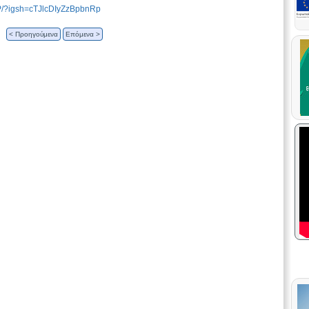
P/?igsh=cTJlcDIyZzBpbnRp
< Προηγούμενα
Επόμενα >