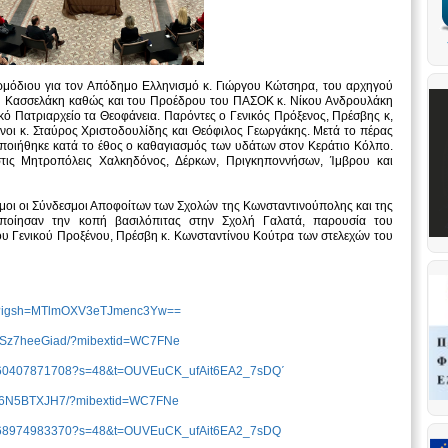
μόδιου για τον Απόδημο Ελληνισμό κ. Γιώργου Κώτσηρα, του αρχηγού
νου Κασσελάκη καθώς και του Προέδρου του ΠΑΣΟΚ κ. Νίκου Ανδρουλάκη
ό Πατριαρχείο τα Θεοφάνεια. Παρόντες ο Γενικός Πρόξενος, Πρέσβης κ,
νοι κ. Σταύρος Χριστοδουλίδης και Θεόφιλος Γεωργάκης. Μετά το πέρας
ποιήθηκε κατά το έθος ο καθαγιασμός των υδάτων στον Κεράτιο Κόλπο.
τις Μητροπόλεις Χαλκηδόνος, Δέρκων, Πριγκηποννήσων, Ίμβρου και
μοι οι Σύνδεσμοι Αποφοίτων των Σχολών της Κωνσταντινούπολης και της
οποίησαν την κοπή βασιλόπιτας στην Σχολή Γαλατά, παρουσία του
υ Γενικού Προξένου, Πρέσβη κ. Κωνσταντίνου Κούτρα των στελεχών του
i6/?igsh=MTlmOXV3eTJmenc3Yw==
E7Sz7heeGiad/?mibextid=WC7FNe
610960407871708?s=48&t=OUVEuCK_ufAit6EA2_7sDQ΄
g9f6N5BTXJH7/?mibextid=WC7FNe
497568974983370?s=48&t=OUVEuCK_ufAit6EA2_7sDQ