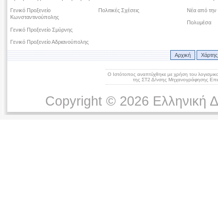
Γενικό Προξενείο
Πολιτικές Σχέσεις
Νέα από την
Κωνσταντινούπολης
Πολυμέσα
Γενικό Προξενείο Σμύρνης
Γενικό Προξενείο Αδριανούπολης
Αρχική
Χάρτης
Ο Ιστότοπος αναπτύχθηκε με χρήση του λογισμικ
της ΣΤ2 Δ/νσης Μηχανογράφησης Επικ
Copyright © 2026 Ελληνική 