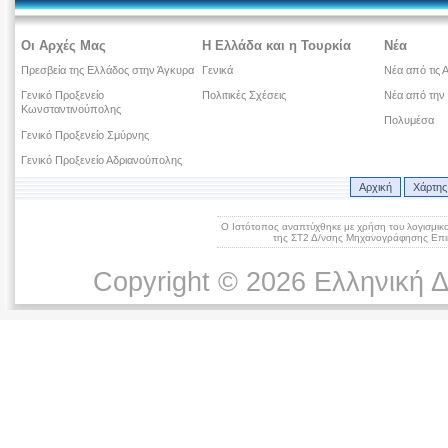
Οι Αρχές Μας
Η Ελλάδα και η Τουρκία
Νέα
Πρεσβεία της Ελλάδος στην Άγκυρα
Γενικά
Νέα από τις 
Γενικό Προξενείο
Πολιτικές Σχέσεις
Νέα από την
Κωνσταντινούπολης
Πολυμέσα
Γενικό Προξενείο Σμύρνης
Γενικό Προξενείο Αδριανούπολης
Αρχική
Χάρτης
Ο Ιστότοπος αναπτύχθηκε με χρήση του λογισμικ
της ΣΤ2 Δ/νσης Μηχανογράφησης Επικ
Copyright © 2026 Ελληνική 