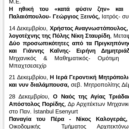
Μ.Ε.
Η ηθική του «κατά φύσιν ζην» και 
Παλαιόπουλου- Γεώργιος Ξεινός,
Ιατρός- σ
14 Δεκεμβρίου,
Χρήστος Αναγνωστόπουλος, 
λογοτέχνης της Πόλης Νίκη Σταυρίδη
, Μετα
Δύο προσωπικότητες από τα Πριγκηπόνησ
και Γιάννης Καΐνης- Ειρήνη Δημητριά
Μηχανικός & Μαθηματικός- Ομότιμ
Μπαχτσεσεχίρ
21 Δεκεμβρίου,
Η Ιερά Γεροντική Μητρόπολι
και νυν διαλάμπουσα,
σεβ. Μητροπολίτης Δ
28 Δεκεμβρίου,
Ο Ναός της Αγίας Τριάδα
Απόστολος Πορίδης
, Δρ Αρχιτέκτων Μηχανι
στο Παν. İstanbul Esenyurt
Παναγία του Πέρα - Νίκος Καλογερά
Οικοδομικής Τμήματος Αρχιτεκτόν