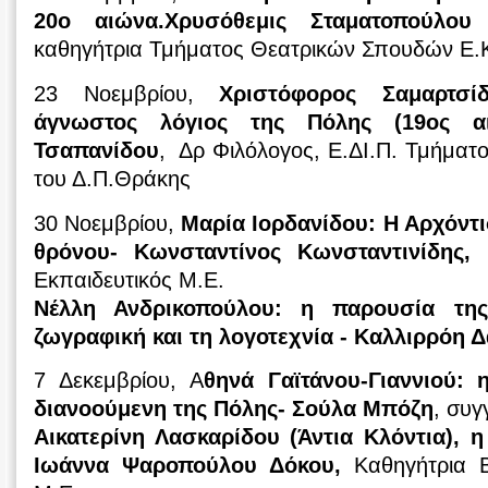
20ο αιώνα.Χρυσόθεμις Σταματοπούλου 
καθηγήτρια Τμήματος Θεατρικών Σπουδών Ε.
23 Νοεμβρίου,
Χριστόφορος Σαμαρτσί
άγνωστος λόγιος της Πόλης (19ος α
Τσαπανίδου
, Δρ Φιλόλογος, Ε.ΔΙ.Π. Τμήματο
του Δ.Π.Θράκης
30 Νοεμβρίου,
Μαρία Ιορδανίδου: Η Αρχόντ
θρόνου- Κωνσταντίνος Κωνσταντινίδης,
Κ
Εκπαιδευτικός Μ.Ε.
Νέλλη Ανδρικοπούλου: η παρουσία της
ζωγραφική και τη λογοτεχνία - Καλλιρρόη 
7 Δεκεμβρίου, Α
θηνά Γαϊτάνου-Γιαννιού: 
διανοούμενη της Πόλης- Σούλα Μπόζη
, συγ
Αικατερίνη Λασκαρίδου (Άντια Κλόντια), η
Ιωάννα Ψαροπούλου Δόκου,
Καθηγήτρια Βι