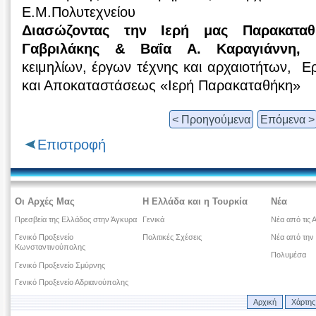
Ε.Μ.Πολυτεχνείου
Διασώζοντας την Ιερή μας Παρακαταθ
Γαβριλάκης & Βαΐα Α. Καραγιάννη,
κειμηλίων, έργων τέχνης και αρχαιοτήτων, 
και Αποκαταστάσεως «Ιερή Παρακαταθήκη»
< Προηγούμενα
Επόμενα >
Επιστροφή
Οι Αρχές Μας
Η Ελλάδα και η Τουρκία
Νέα
Πρεσβεία της Ελλάδος στην Άγκυρα
Γενικά
Νέα από τις 
Γενικό Προξενείο
Πολιτικές Σχέσεις
Νέα από την
Κωνσταντινούπολης
Πολυμέσα
Γενικό Προξενείο Σμύρνης
Γενικό Προξενείο Αδριανούπολης
Αρχική
Χάρτης