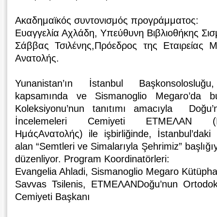
Ακαδημαϊκός συντονισμός προγράμματος:
Ευαγγελία Αχλάδη, Υπεύθυνη Βιβλιοθήκης Σι
Σάββας Τσιλένης,Πρόεδρος της Εταιρείας 
Ανατολής.
Yunanistan’ın İstanbul Başkonsolosluğu, 
kapsamında ve Sismanoglio Megaro’da bul
Koleksiyonu’nun tanıtımı amacıyla Doğu’
İncelemeleri Cemiyeti ΕΤΜΕΛΑΝ (Εται
ΗμάςΑνατολής) ile işbirliğinde, İstanbul’daki
alan “Semtleri ve Simalarıyla Şehrimiz” başlığıyl
düzenliyor. Program Koordinatörleri:
Evangelia Ahladi, Sismanoglio Megaro Kütüph
Savvas Tsilenis, ΕΤΜΕΛΑΝDoğu’nun Ortodoks
Cemiyeti Başkanı