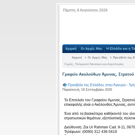
Πέμπτη, 6 Αυγούστου 2026
Αρχική
Οι Αρχές Μας
Η Ελλάδα και η Τ
Αρχική
Οι Αρχές Μας
Πρεσβεία της 
Ξηράς, Πολεμικού Ναυτικού και Αεροπορίας
Γραφείο Ακολούθων Άμυνας, Στρατού 
Πρεσβεία της Ελλάδος στην Άγκυρα
-
Τμή
Παρασκευή, 19 Σεπτεμβρίου 2025
Το Επιτελείο του Γραφείου Άμυνας, Στρατο
επικεφαλής είναι ο Ακόλουθος Άμυνας, αν
Ένα από τα βασικότερα καθήκοντά του είν
στρατιωτικών θεμάτων, εξοπλιστικής πολιτι
Διεύθυνση: Zia Ur Rahman Cad. 9-11, 067
Τηλέφωνο: (0090) 312 436 0419