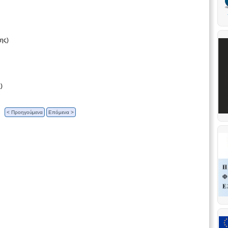
ης)
)
< Προηγούμενα
Επόμενα >