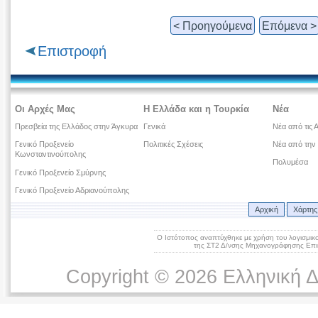
< Προηγούμενα
Επόμενα >
Επιστροφή
Οι Αρχές Μας
Η Ελλάδα και η Τουρκία
Νέα
Πρεσβεία της Ελλάδος στην Άγκυρα
Γενικά
Νέα από τις 
Γενικό Προξενείο
Πολιτικές Σχέσεις
Νέα από την
Κωνσταντινούπολης
Πολυμέσα
Γενικό Προξενείο Σμύρνης
Γενικό Προξενείο Αδριανούπολης
Αρχική
Χάρτης
Ο Ιστότοπος αναπτύχθηκε με χρήση του λογισμικ
της ΣΤ2 Δ/νσης Μηχανογράφησης Επικ
Copyright © 2026 Ελληνική 