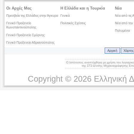
Οι Αρχές Μας
Η Ελλάδα και η Τουρκία
Νέα
Πρεσβεία της Ελλάδος στην Άγκυρα
Γενικά
Νέα από τις 
Γενικό Προξενείο
Πολιτικές Σχέσεις
Νέα από την
Κωνσταντινούπολης
Πολυμέσα
Γενικό Προξενείο Σμύρνης
Γενικό Προξενείο Αδριανούπολης
Αρχική
Χάρτης
Ο Ιστότοπος αναπτύχθηκε με χρήση του λογισμικ
της ΣΤ2 Δ/νσης Μηχανογράφησης Επικ
Copyright © 2026 Ελληνική 