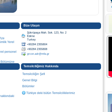
Bize Ulaşın
Şükrüpaşa Mah. Sok. 123, No: 2
Edirne
Vize
Turkey
mlik Yerel
+90284 2355804
+90284 2355808
erel personel
grcon.adr@mfa.gr
e Bölümüne
 Personel
Temsilciliğimiz Hakkında
Temsilciliğin Şefi
eklemek
ğrısı
Genel Bilgi
nu
Bölümler
lt Projenin
Türkiye deki bütün Temsilciliklerimiz
 hakkındaki
irne'deki
ihdam