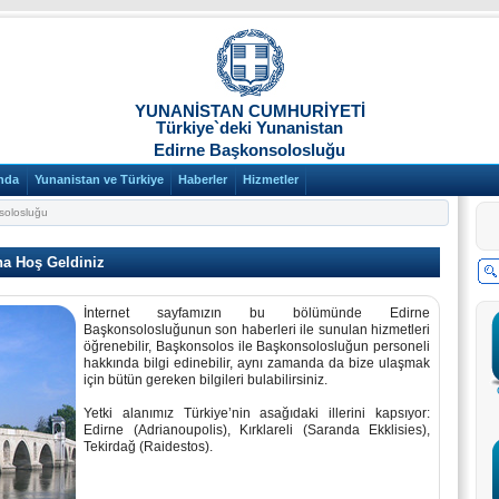
YUNANİSTAN CUMHURİYETİ
Türkiye`deki Yunanistan
Edirne Başkonsolosluğu
nda
Yunanistan ve Türkiye
Haberler
Hizmetler
solosluğu
a Hoş Geldiniz
İnternet sayfamızın bu bölümünde Edirne
Başkonsolosluğunun son haberleri ile sunulan hizmetleri
öğrenebilir, Başkonsolos ile Başkonsolosluğun personeli
hakkında bilgi edinebilir, aynı zamanda da bize ulaşmak
için bütün gereken bilgileri bulabilirsiniz.
Yetki alanımız Türkiye’nin asağıdaki illerini kapsıyor:
Edirne (Adrianoupolis), Kırklareli (Saranda Ekklisies),
Tekirdağ (Raidestos).