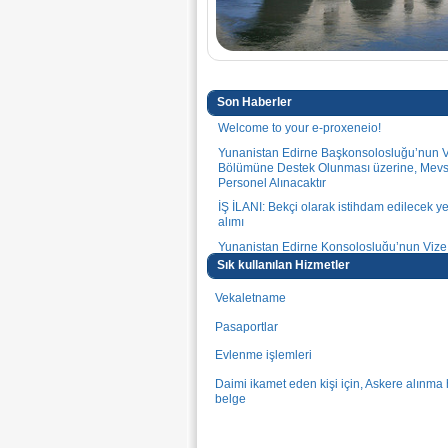
Son Haberler
Welcome to your e-proxeneio!
Yunanistan Edirne Başkonsolosluğu’nun 
Bölümüne Destek Olunması üzerine, Mevsi
Personel Alınacaktır
İŞ İLANI: Bekçi olarak istihdam edilecek y
alımı
Yunanistan Edirne Konsolosluğu’nun Viz
Destek Olunması üzerine, Mevsimlik Yerel
Sık kullanılan Hizmetler
Alınacaktır
Vekaletname
Edirne Konsolosluğu Vize Bölümünü dest
üzere saha çalışanı alımı için ilgi beyanı ça
Pasaportlar
2014-2020 dönemi Avrupa İç Güvenlik Fo
Evlenme işlemleri
ΟΠΣ501835 Kod’lu kapsamında 22 No’lu A
Uygulanması.
Daimi ikamet eden kişi için, Askere alınma
"Konsolosluk Tesislerinin Yenilenmesi" Ed
belge
Yunanistan Konsolosluk.
Apostille
Edirne Konsolosluğu'nda Bekçi olarak ist