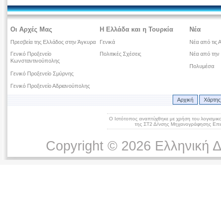
Οι Αρχές Μας
Η Ελλάδα και η Τουρκία
Νέα
Πρεσβεία της Ελλάδος στην Άγκυρα
Γενικά
Νέα από τις 
Γενικό Προξενείο
Πολιτικές Σχέσεις
Νέα από την
Κωνσταντινούπολης
Πολυμέσα
Γενικό Προξενείο Σμύρνης
Γενικό Προξενείο Αδριανούπολης
Αρχική
Χάρτης
Ο Ιστότοπος αναπτύχθηκε με χρήση του λογισμικ
της ΣΤ2 Δ/νσης Μηχανογράφησης Επικ
Copyright © 2026 Ελληνική 