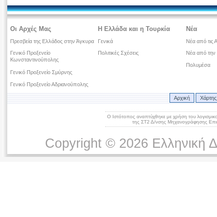
Οι Αρχές Μας
Η Ελλάδα και η Τουρκία
Νέα
Πρεσβεία της Ελλάδος στην Άγκυρα
Γενικά
Νέα από τις 
Γενικό Προξενείο
Πολιτικές Σχέσεις
Νέα από την
Κωνσταντινούπολης
Πολυμέσα
Γενικό Προξενείο Σμύρνης
Γενικό Προξενείο Αδριανούπολης
Αρχική
Χάρτης
Ο Ιστότοπος αναπτύχθηκε με χρήση του λογισμικ
της ΣΤ2 Δ/νσης Μηχανογράφησης Επικ
Copyright © 2026 Ελληνική 