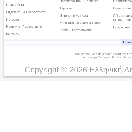
Правителство и Политика
Политическ
Посланикът
Туризъм
Икономичес
Отделите на Посолството
История и Култура
Образовател
История
гръцката об
Енергетика и Околна Среда
Новини от Посолството
Присъствие 
Храна и Гастрономия
Контакти
Home
The website was developed using the op
of Foreign Ministry's ST2 Directora
Copyright © 2026 Ελληνική Δ