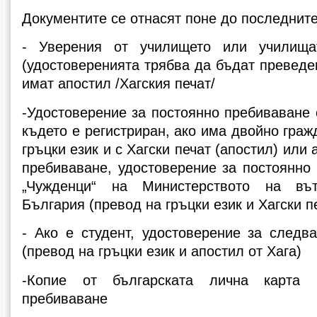
Документите се отнасят поне до последните
- Уверения от училището или училищ
(удостоверенията трябва да бъдат преведен
имат апостил /Хагския печат/
-Удостоверение за постоянно пребиваване 
където е регистриран, ако има двойно граж
гръцки език и с Хагски печат (апостил) или
пребиваване, удостоверение за постоянно
„Чужденци“ на Министерството на въ
България (превод на гръцки език и Хагски п
- Ако е студент, удостоверение за следв
(превод на гръцки език и апостил от Хага)
-Копие от българската лична карта
пребиваване