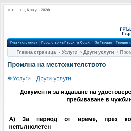
четвъртък, 6 август 2026г
ГРЪ
Гър
Главна страница
Посолство на Гърция в София
За Гърция
Гърция и
Главна страница
Услуги
Други услуги
Пром
Промяна на местожителството
Услуги
-
Други услуги
Документи за издаване на удостовер
пребиваване в чужби
А) За период от време, през ко
непълнолетен