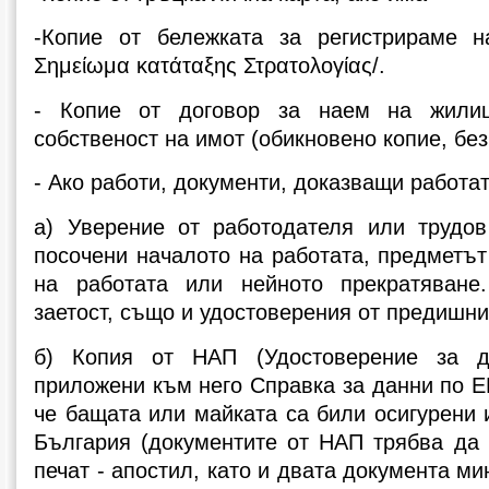
-Копие от бележката за регистрираме н
Σημείωμα κατάταξης Στρατολογίας/.
- Копие от договор за наем на жили
собственост на имот (обикновено копие, без
- Ако работи, документи, доказващи работат
а) Уверение от работодателя или трудов
посочени началото на работата, предметъ
на работата или нейното прекратяван
заетост, също и удостоверения от предишни
б) Копия от НАП (Удостоверение за д
приложени към него Справка за данни по Е
че бащата или майката са били осигурени 
България (документите от НАП трябва да 
печат - апостил, като и двата документа ми