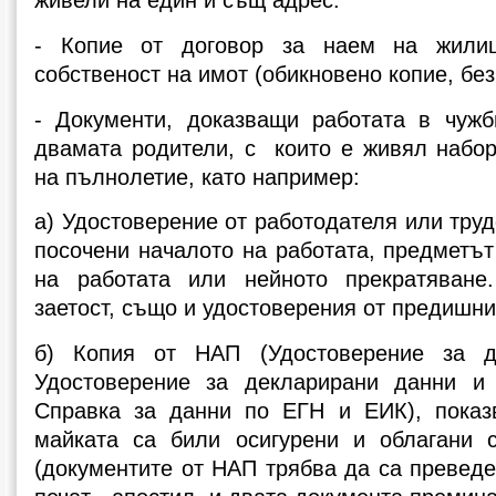
живели на един и същ адрес.
- Копие от договор за наем на жили
собственост на имот (обикновено копие, без
- Документи, доказващи работата в чуж
двамата родители, с които е живял набо
на пълнолетие, като например:
а) Удостоверение от работодателя или труд
посочени началото на работата, предметъ
на работата или нейното прекратяван
заетост, също и удостоверения от предишни
б) Копия от НАП (Удостоверение за д
Удостоверение за декларирани данни и
Справка за данни по ЕГН и ЕИК), показ
майката са били осигурени и облагани 
(документите от НАП трябва да са преведе