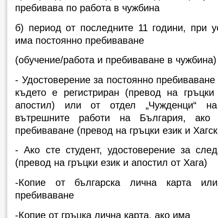
пребивава по работа в чужбина
б) период от последните 11 години, при 
има постоянно пребиваване
(обучение/работа и пребиваване в чужбина)
- Удостоверение за постоянно пребиваване 
където е регистриран (превод на гръцки 
апостил) или от отдел „Чужденци“ на
вътрешните работи на България, ако
пребиваване (превод на гръцки език и Хагск
- Ако сте студент, удостоверение за сле
(превод на гръцки език и апостил от Хага)
-Копие от българска лична карта или
пребиваване
-Копие от гръцка лична карта, ако има