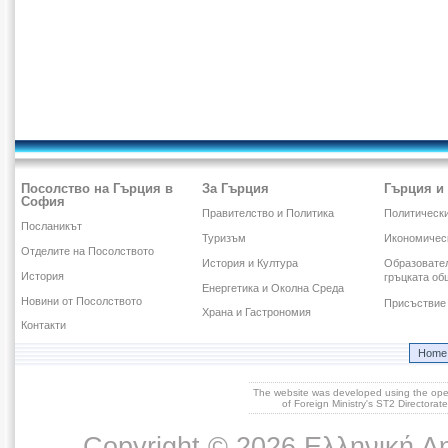
Посолство на Гърция в
За Гърция
Гърция и
София
Правителство и Политика
Политическ
Посланикът
Туризъм
Икономичес
Отделите на Посолството
История и Култура
Образовател
История
гръцката об
Енергетика и Околна Среда
Новини от Посолството
Присъствие 
Храна и Гастрономия
Контакти
Home
The website was developed using the op
of Foreign Ministry's ST2 Directora
Copyright © 2026 Ελληνική Δ