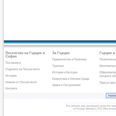
Посолство на Гърция в
За Гърция
Гърция и
София
Правителство и Политика
Политическ
Посланикът
Туризъм
Икономичес
Отделите на Посолството
История и Култура
Образовател
История
гръцката об
Енергетика и Околна Среда
Новини от Посолството
Присъствие 
Храна и Гастрономия
Контакти
Home
The website was developed using the op
of Foreign Ministry's ST2 Directora