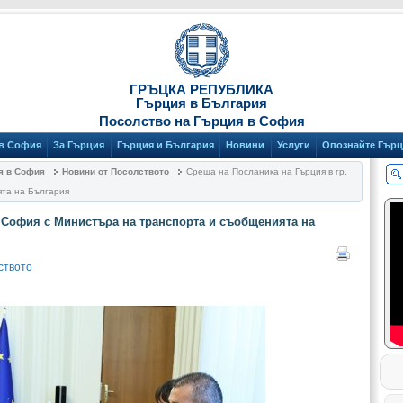
ГРЪЦКА РЕПУБЛИКА
Гърция в България
Посолство на Гърция в София
 в София
За Гърция
Гърция и България
Новини
Услуги
Опознайте Гър
я в София
Новини от Посолството
Среща на Посланика на Гърция в гр.
ята на България
. София с Министъρа на транспорта и съобщенията на
ството