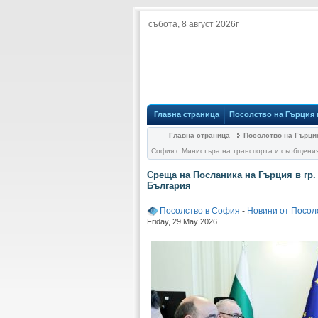
събота, 8 август 2026г
Главна страница
Посолство на Гърция
Главна страница
Посолство на Гърци
София с Министъρа на транспорта и съобщени
Среща на Посланика на Гърция в гр
България
Посолство в София
-
Новини от Посол
Friday, 29 May 2026