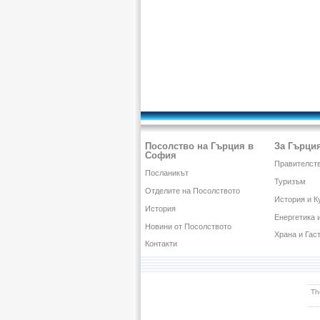
Посолство на Гърция в
За Гърци
София
Правителств
Посланикът
Туризъм
Отделите на Посолството
История и К
История
Енергетика 
Новини от Посолството
Храна и Гас
Контакти
Th