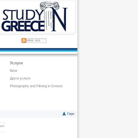
Услуги
Визи
Други услуги
Photography and Filming in Greece
Горе
eam