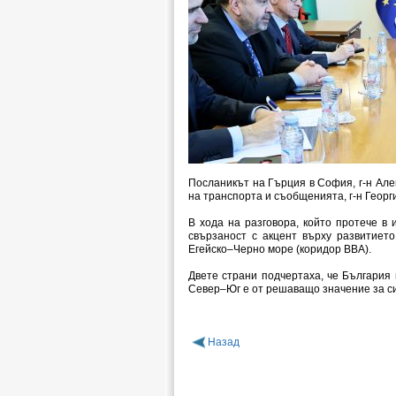
Посланикът на Гърция в София, г-н Але
на транспорта и съобщенията, г-н Георг
В хода на разговора, който протече в
свързаност с акцент върху развитиет
Егейско–Черно море (коридор BBA).
Двете страни подчертаха, че България 
Север–Юг е от решаващо значение за си
Назад