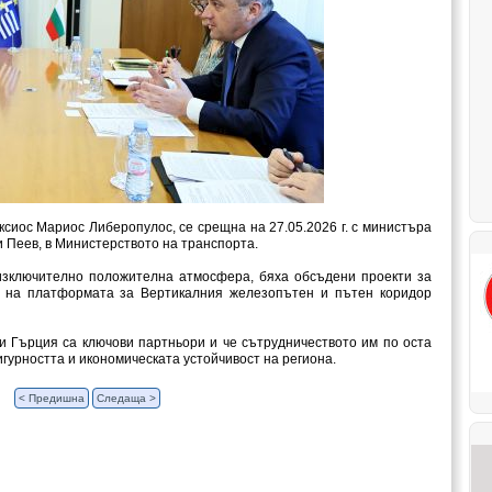
ксиос Мариос Либеропулос, се срещна на 27.05.2026 г. с министъра
и Пеев, в Министерството на транспорта.
 изключително положителна атмосфера, бяха обсъдени проекти за
о на платформата за Вертикалния железопътен и пътен коридор
и Гърция са ключови партньори и че сътрудничеството им по оста
гурността и икономическата устойчивост на региона.
< Предишна
Следаща >