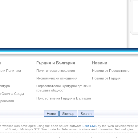
я
Гърция и България
Новини
о и Политика
Политически отношения
Новини от Посолството
Икономически отношения
Новини от Гърция
ултура
Образователни, културни връзки и
гръцката общност
и Околна Среда
Присъствие на Гърция в България
трономия
Home
Sitemap
Search
e website was developed using the open source software
Elxis CMS
by the Web Development T
of Foreign Ministry's ST2 Directorate for Telecommunications and Information Technologies