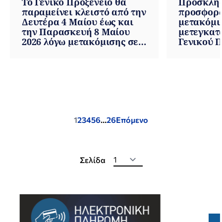
Το Γενικό Προξενείο θα
Πρόσκλησ
παραμείνει κλειστό από την
προσφορώ
Δευτέρα 4 Μαίου έως και
μετακόμι
την Παρασκευή 8 Μαίου
μετεγκατ
2026 λόγω μετακόμισης σε
Γενικού 
άλλο κτίριο.
Posts
1
2
3
4
5
6
…
26
Επόμενο
pagination
Σελίδα