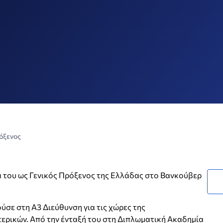
όξενος
α του ως Γενικός Πρόξενος της Ελλάδας στο Βανκούβερ
ύσε στη Α3 Διεύθυνση για τις χώρες της
ρικών. Από την ένταξή του στη Διπλωματική Ακαδημία