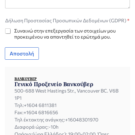
Θ
Δήλωση Προστασίας Προσωπικών Δεδομένων (GDPR)
*
έ
μ
Συναινώ στην επεξεργασία των στοιχείων μου
α
προκειμένου να απαντηθεί το ερώτημά μου.
Π
ρ
ο
Αποστολή
σ
ω
π
ι
κ
ΒΑΝΚΟΎΒΕΡ
Γενικό Προξενείο Βανκούβερ
ώ
ν
500-688 West Hastings Str., Vancouver BC. V6B
τ
1P1
ο
Τηλ:
+1604 6811381
Fax:
+1604 6816656
Τηλ έκτακτης ανάγκης:
+16048301970
Διαφορά ώρας:
-10h
Ωράριο:
(ώρα Eλλάδος): 19:00-02:00, Ώρες