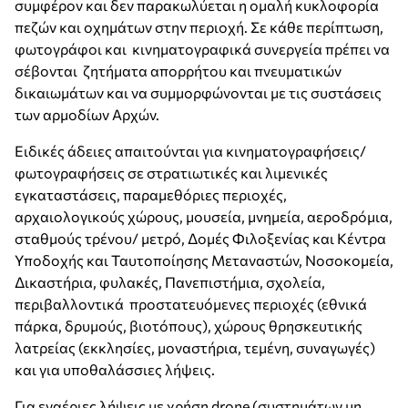
συμφέρον και δεν παρακωλύεται η ομαλή κυκλοφορία
πεζών και οχημάτων στην περιοχή. Σε κάθε περίπτωση,
φωτογράφοι και κινηματογραφικά συνεργεία πρέπει να
σέβονται ζητήματα απορρήτου και πνευματικών
δικαιωμάτων και να συμμορφώνονται με τις συστάσεις
των αρμοδίων Αρχών.
Ειδικές άδειες απαιτούνται για κινηματογραφήσεις/
φωτογραφήσεις σε στρατιωτικές και λιμενικές
εγκαταστάσεις, παραμεθόριες περιοχές,
αρχαιολογικούς χώρους, μουσεία, μνημεία, αεροδρόμια,
σταθμούς τρένου/ μετρό, Δομές Φιλοξενίας και Κέντρα
Υποδοχής και Ταυτοποίησης Μεταναστών, Νοσοκομεία,
Δικαστήρια, φυλακές, Πανεπιστήμια, σχολεία,
περιβαλλοντικά προστατευόμενες περιοχές (εθνικά
πάρκα, δρυμούς, βιοτόπους), χώρους θρησκευτικής
λατρείας (εκκλησίες, μοναστήρια, τεμένη, συναγωγές)
και για υποθαλάσσιες λήψεις.
Για εναέριες λήψεις με χρήση drone (συστημάτων μη