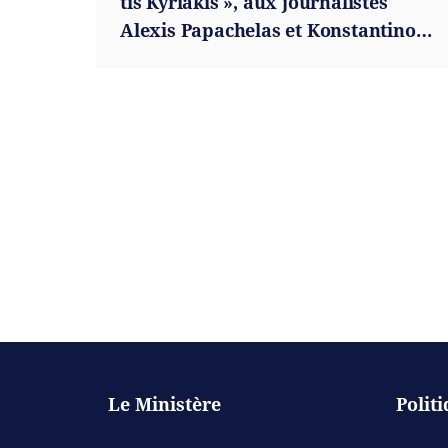
tis Kyriakis », aux journalistes
Alexis Papachelas et Konstantinos
Filis (23.02.2025)
Le Ministère
Polit