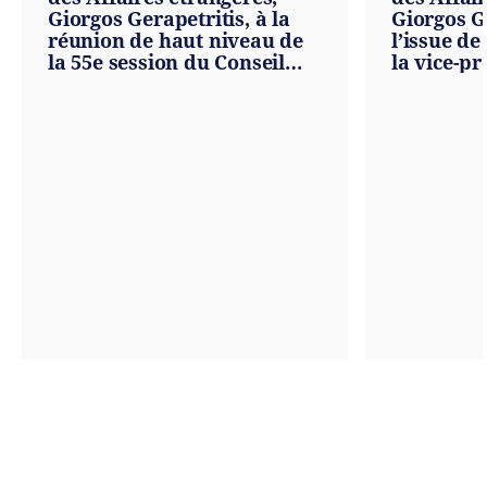
Giorgos Gerapetritis, à la
Giorgos G
réunion de haut niveau de
l’issue de
la 55e session du Conseil
la vice-pr
des droits de l'homme des
ministre 
Nations unies (Genève,
étrangère
28.02.2024)
Mariya Ga
27.02.2024