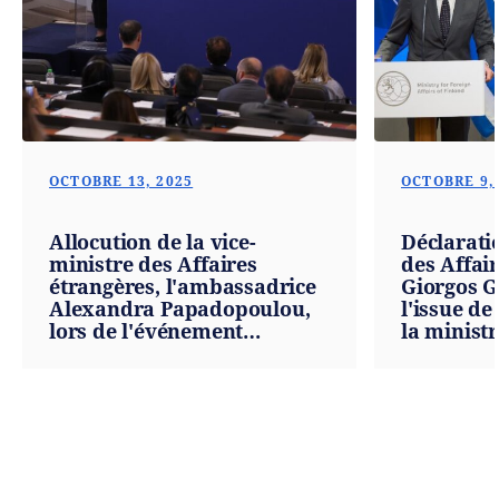
OCTOBRE 13, 2025
OCTOBRE 9,
Allocution de la vice-
Déclarati
ministre des Affaires
des Affair
étrangères, l'ambassadrice
Giorgos Ge
Alexandra Papadopoulou,
l'issue de
lors de l'événement
la ministr
organisé par le ministère
étrangère
des Affaires étrangères et
Elina Valt
l'Autorité nationale pour la
09.10.2025
transparence (Athènes,
13.10.2025)