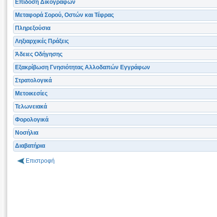
Επίδοση Δικογράφων
Μεταφορά Σορού, Οστών και Τέφρας
Πληρεξούσια
Ληξιαρχικές Πράξεις
Άδειες Οδήγησης
Εξακρίβωση Γνησιότητας Αλλοδαπών Εγγράφων
Στρατολογικά
Μετοικεσίες
Τελωνειακά
Φορολογικά
Νοσήλια
Διαβατήρια
Επιστροφή