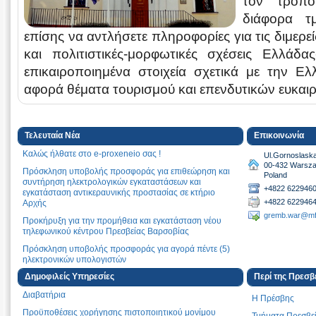
τον τρόπο
διάφορα τ
επίσης να αντλήσετε πληροφορίες για τις διμερείς
και πολιτιστικές-μορφωτικές σχέσεις Ελλάδα
επικαιροποιημένα στοιχεία σχετικά με την Ελλ
αφορά θέματα τουρισμού και επενδυτικών ευκαιρ
Τελευταία Νέα
Επικοινωνία
Καλώς ήλθατε στο e-proxeneio σας !
Ul.Gornoslask
00-432 Warsz
Πρόσκληση υποβολής προσφοράς για επιθεώρηση και
Poland
συντήρηση ηλεκτρολογικών εγκαταστάσεων και
+4822 6229460
εγκατάσταση αντικεραυνικής προστασίας σε κτήριο
+4822 622946
Αρχής
gremb.war@mf
Προκήρυξη για την προμήθεια και εγκατάσταση νέου
τηλεφωνικού κέντρου Πρεσβείας Βαρσοβίας
Πρόσκληση υποβολής προσφοράς για αγορά πέντε (5)
ηλεκτρονικών υπολογιστών
Πρόσκληση υποβολής προσφοράς για αγορά τεσσάρων
Δημοφιλείς Υπηρεσίες
Περί της Πρεσβ
(4) πλήρων σετ ηλεκτρονικών υπολογιστών και δύο (2)
Διαβατήρια
Η Πρέσβης
εκτυπωτών
Προϋποθέσεις χορήγησης πιστοποιητικού μονίμου
Τμήματα Πρεσβε