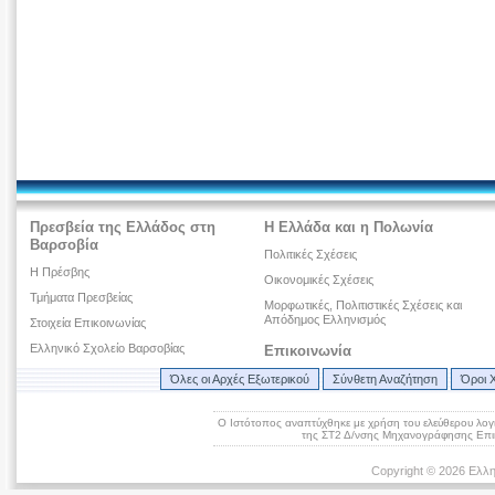
Πρεσβεία της Ελλάδος στη
Η Ελλάδα και η Πολωνία
Βαρσοβία
Πολιτικές Σχέσεις
Η Πρέσβης
Οικονομικές Σχέσεις
Τμήματα Πρεσβείας
Μορφωτικές, Πολιτιστικές Σχέσεις και
Απόδημος Ελληνισμός
Στοιχεία Επικοινωνίας
Ελληνικό Σχολείο Βαρσοβίας
Επικοινωνία
Όλες οι Αρχές Εξωτερικού
Σύνθετη Αναζήτηση
Όροι 
Ο Ιστότοπος αναπτύχθηκε με χρήση του ελεύθερου λογ
της ΣΤ2 Δ/νσης Μηχανογράφησης Επικ
Copyright © 2026 Ελλη