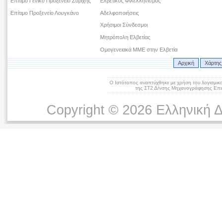
Επίτιμο Γενικό Προξενείο Ζυρίχης
Ελβετικός Φιλελληνισμός
Επίτιμο Προξενείο Λουγκάνο
Αδελφοποιήσεις
Χρήσιμοι Σύνδεσμοι
Μητρόπολη Ελβετίας
Ομογενειακά ΜΜΕ στην Ελβετία
Αρχική
Χάρτης
Ο Ιστότοπος αναπτύχθηκε με χρήση του λογισμικ
της ΣΤ2 Δ/νσης Μηχανογράφησης Επικ
Copyright © 2026 Ελληνική 