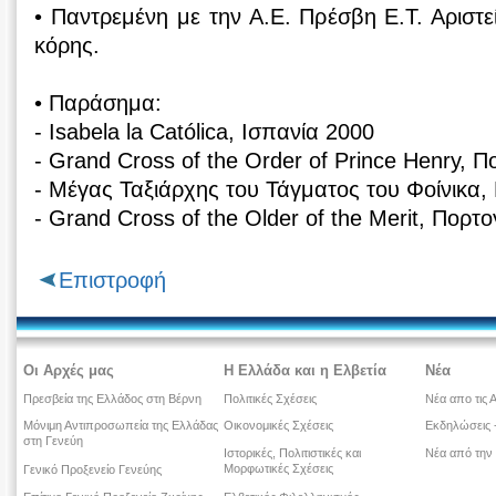
• Παντρεμένη με την Α.Ε. Πρέσβη Ε.Τ. Αριστε
κόρης.
• Παράσημα:
- Isabela la Católica, Ισπανία 2000
- Grand Cross of the Order of Prince Henry, 
- Μέγας Ταξιάρχης του Τάγματος του Φοίνικα,
- Grand Cross of the Older of the Merit, Πορτ
Επιστροφή
Οι Αρχές μας
Η Ελλάδα και η Ελβετία
Νέα
Πρεσβεία της Ελλάδος στη Βέρνη
Πολιτικές Σχέσεις
Νέα απο τις 
Μόνιμη Αντιπροσωπεία της Ελλάδας
Οικονομικές Σχέσεις
Εκδηλώσεις -
στη Γενεύη
Ιστορικές, Πολιτιστικές και
Νέα από την
Μορφωτικές Σχέσεις
Γενικό Προξενείο Γενεύης