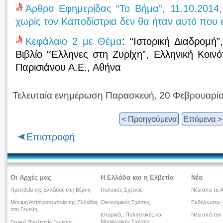
Άρθρο Εφημερίδας “Το Βήμα”, 11.10.2014,
χωρίς τον Καποδίστρια δεν θα ήταν αυτό που ε
Κεφάλαιο 2 με Θέμα
: “Ιστορική Διαδρομή
Βιβλίο “Έλληνες στη Ζυρίχη”, Ελληνική Κοινό
Παρισιάνου Α.Ε., Αθήνα
Τελευταία ενημέρωση Παρασκευή, 20 Φεβρουαρί
< Προηγούμενα
Επόμενα >
Επιστροφή
Οι Αρχές μας
Η Ελλάδα και η Ελβετία
Νέα
Πρεσβεία της Ελλάδος στη Βέρνη
Πολιτικές Σχέσεις
Νέα απο τις 
Μόνιμη Αντιπροσωπεία της Ελλάδας
Οικονομικές Σχέσεις
Εκδηλώσεις -
στη Γενεύη
Ιστορικές, Πολιτιστικές και
Νέα από την
Μορφωτικές Σχέσεις
Γενικό Προξενείο Γενεύης