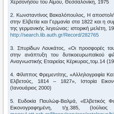
Χερσονήσου του Αίμου, Θεσσαλονίκη, 1975
2. Κωνσταντίνος Βακαλόπουλος, Η αποστολ
στην Ελβετία και Γερμανία στα 1822 και η σ
της γερμανικής λεγεώνας: ιστορική μελέτη, 1
http://search.lib.auth.gr/Record/282765
3. Σπυρίδων Λουκάτος, «Οι προσφορές το
στην ανάπτυξη του δυτικοευρωπαϊκού φιλ
Αναγνωστικής Εταιρείας Κέρκυρας,τομ.14 (19
4. Φίλιππος Φρεμεντίτης, «Αλληλογραφία Καπ
Ελβετούς, 1814 – 1827», Ιστορία Εικονο
(Ιανουάριος 2000)
5. Ευδοκία Παυλώφ-Βαλμά, «Ελβετικός Φιλ
Εικονογραφημένη, τ/χ.385, (Ιούλ