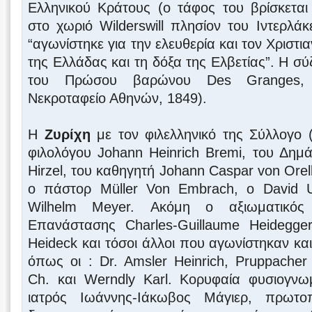
Ελληνικού Κράτους (ο τάφος του βρίσκεται
στο χωριό Wilderswill πλησίον του Ιντερλάκε
“αγωνίστηκε για την ελευθερία και τον Χριστι
της Ελλάδας και τη δόξα της Ελβετίας”. Η σ
του Πρώσου βαρώνου Des Granges,
Νεκροταφείο Αθηνών, 1849).
Η
Ζυρίχη
με τον φιλελληνικό της Σύλλογο 
φιλολόγου Johann Heinrich Bremi, του Δημ
Hirzel, του καθηγητή Johann Caspar von Orel
ο πάστορ Müller Von Embrach, ο David Ul
Wilhelm Meyer. Ακόμη ο αξιωματικός
Επανάστασης Charles-Guillaume Heidegge
Heideck και τόσοι άλλοι που αγωνίστηκαν κα
όπως οι : Dr. Amsler Heinrich, Pruppacher
Ch. και Werndly Karl. Κορυφαία φυσιογνω
ιατρός Ιωάννης-Ιάκωβος Μάγιερ, πρωτο