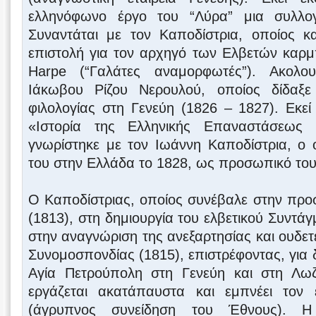
ελληνόφωνο έργο του “Λύρα” μια συλλο
Συναντάται με τον Καποδίστρια, οποίος κα
επιστολή για τον αρχηγό των Ελβετών καρ
Harpe (“Γαλάτες αναμορφωτές”). Ακολο
Ιάκωβου Ρίζου Νερουλού, οποίος δίδαξε 
φιλολογίας στη Γενεύη (1826 – 1827). Εκε
«Ιστορία της Ελληνικής Επαναστάσεως 
γνωρίστηκε με τον Ιωάννη Καποδίστρια, ο 
του στην Ελλάδα το 1828, ως προσωπικό το
Ο Καποδίστριας, οποίος συνέβαλε στην προ
(1813), στη δημιουργία του ελβετικού Συντάγ
στην αναγνώριση της ανεξαρτησίας και ουδετ
Συνομοσπονδίας (1815), επιστρέφοντας, για 
Αγία Πετρούπολη στη Γενεύη και στη Λωζ
εργάζεται ακατάπαυστα και εμπνέει τον ε
(άγρυπνος συνείδηση του Έθνους). Η