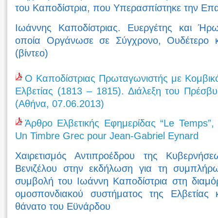
του Καποδίστρια, που Υπερασπίστηκε την Επα
Ιωάννης Καποδίστριας. Ευεργέτης και Ήρω
οποία Οργάνωσε σε Σύγχρονο, Ουδέτερο κα
(βίντεο)
Ο Καποδίστριας Πρωταγωνιστής με Κομβικό
Ελβετίας (1813 – 1815). Διάλεξη του Πρέσβ
(Αθήνα, 07.06.2013)
Άρθρο Ελβετικής Εφημερίδας “Le Temps”, 
Un Timbre Grec pour Jean-Gabriel Eynard
Χαιρετισμός Αντιπροέδρου της Κυβερνήσ
Βενιζέλου στην εκδήλωση για τη συμπλή
συμβολή του Ιωάννη Καποδίστρια στη διαμό
ομοσπονδιακού συστήματος της Ελβετίας
θάνατο του Εϋνάρδου