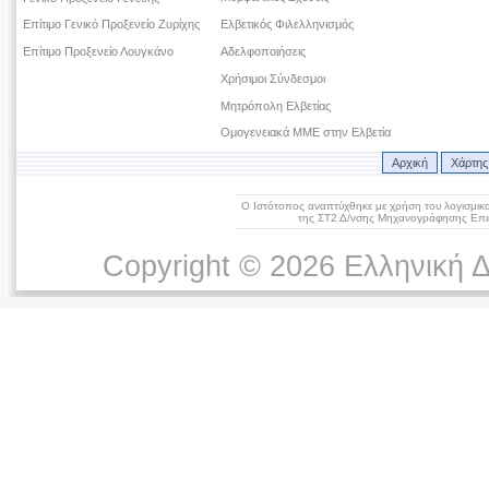
Επίτιμο Γενικό Προξενείο Ζυρίχης
Ελβετικός Φιλελληνισμός
Επίτιμο Προξενείο Λουγκάνο
Αδελφοποιήσεις
Χρήσιμοι Σύνδεσμοι
Μητρόπολη Ελβετίας
Ομογενειακά ΜΜΕ στην Ελβετία
Αρχική
Χάρτης
Ο Ιστότοπος αναπτύχθηκε με χρήση του λογισμικ
της ΣΤ2 Δ/νσης Μηχανογράφησης Επικ
Copyright © 2026 Ελληνική 