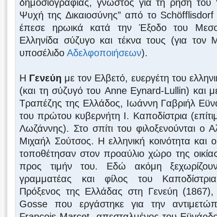
δημοσιογραφίας, γνωστός για τη ρήση του 
Ψυχή της Δικαιοσύνης” από το Schöfflisdorf
έπεσε ηρωικά κατά την Έξοδο του Μεσο
Ελληνίδα σύζυγο και τέκνα τους (για τον Μ
υποσέλιδο
Αδελφοποιήσεων
).
Η
Γενεύη
με τον Ελβετό, ευεργέτη του ελλην
(και τη σύζυγό του Anne Eynard-Lullin) και μ
Τραπέζης της Ελλάδος, Ιωάννη Γαβριήλ Εϋν
του πρώτου κυβερνήτη Ι. Καποδίστρια (επίτι
Λωζάννης). Στο σπίτι του φιλοξενούνται ο 
Μιχαήλ Σούτσος. Η ελληνική κοινότητα και ο
τοποθέτησαν στον προαύλιο χώρο της οικία
προς τιμήν του. Εδώ ακόμη ξεχωρίζουν
γραμματέας και φίλος του Καποδίστρια
Πρόξενος της Ελλάδας στη Γενεύη (1867), 
Gosse που εργάστηκε για την αντιμετώ
François Marcet, απεσταλμένος του Εϋνάρδ