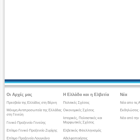
Οι Αρχές μας
Η Ελλάδα και η Ελβετία
Νέα
Πρεσβεία της Ελλάδος στη Βέρνη
Πολιτικές Σχέσεις
Νέα απο τις 
Μόνιμη Αντιπροσωπεία της Ελλάδας
Οικονομικές Σχέσεις
Εκδηλώσεις -
στη Γενεύη
Ιστορικές, Πολιτιστικές και
Νέα από την
Μορφωτικές Σχέσεις
Γενικό Προξενείο Γενεύης
Επίτιμο Γενικό Προξενείο Ζυρίχης
Ελβετικός Φιλελληνισμός
Επίτιμο Προξενείο Λουγκάνο
Αδελφοποιήσεις