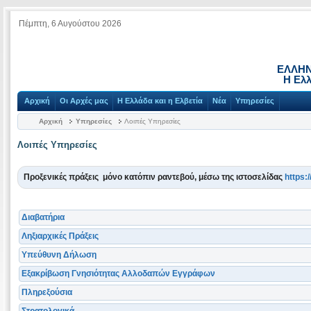
Πέμπτη, 6 Αυγούστου 2026
ΕΛΛΗΝ
Η Ελλ
Αρχική
Οι Αρχές μας
Η Ελλάδα και η Ελβετία
Νέα
Υπηρεσίες
Αρχική
Υπηρεσίες
Λοιπές Υπηρεσίες
Λοιπές Υπηρεσίες
Προξενικές πράξεις μόνο κατόπιν ραντεβού, μέσω της ιστοσελίδας
https:
Διαβατήρια
Ληξιαρχικές Πράξεις
Υπεύθυνη Δήλωση
Εξακρίβωση Γνησιότητας Αλλοδαπών Εγγράφων
Πληρεξούσια