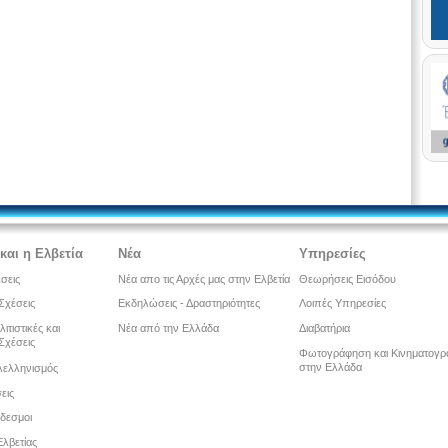
και η Ελβετία
Νέα
Υπηρεσίες
έσεις
Νέα απο τις Αρχές μας στην Ελβετία
Θεωρήσεις Εισόδου
Σχέσεις
Εκδηλώσεις - Δραστηριότητες
Λοιπές Υπηρεσίες
λιτιστικές και
Νέα από την Ελλάδα
Διαβατήρια
Σχέσεις
Φωτογράφηση και Κινηματογ
στην Ελλάδα
λελληνισμός
εις
νδεσμοι
λβετίας