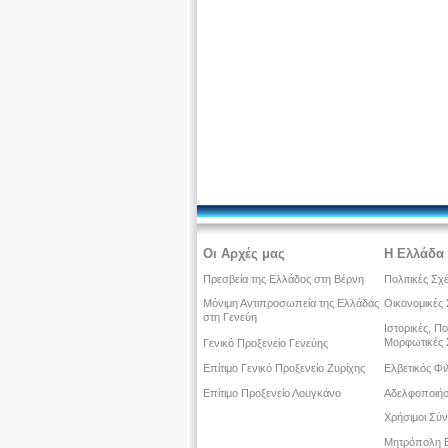
Οι Αρχές μας
Η Ελλάδα 
Πρεσβεία της Ελλάδος στη Βέρνη
Πολιτικές Σχ
Μόνιμη Αντιπροσωπεία της Ελλάδας
Οικονομικές 
στη Γενεύη
Ιστορικές, Πο
Μορφωτικές 
Γενικό Προξενείο Γενεύης
Επίτιμο Γενικό Προξενείο Ζυρίχης
Ελβετικός Φι
Επίτιμο Προξενείο Λουγκάνο
Αδελφοποιήσ
Χρήσιμοι Σύ
Μητρόπολη Ε