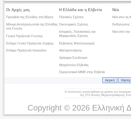
Οι Αρχές μας
Η Ελλάδα και η Ελβετία
Νέα
Πρεσβεία της Ελλάδος στη Βέρνη
Πολιτικές Σχέσεις
Νέα απο τις 
Μόνιμη Αντιπροσωπεία της Ελλάδας
Οικονομικές Σχέσεις
Εκδηλώσεις -
στη Γενεύη
Ιστορικές, Πολιτιστικές και
Νέα από την
Μορφωτικές Σχέσεις
Γενικό Προξενείο Γενεύης
Επίτιμο Γενικό Προξενείο Ζυρίχης
Ελβετικός Φιλελληνισμός
Επίτιμο Προξενείο Λουγκάνο
Αδελφοποιήσεις
Χρήσιμοι Σύνδεσμοι
Μητρόπολη Ελβετίας
Ομογενειακά ΜΜΕ στην Ελβετία
Αρχική
Χάρτης
Ο Ιστότοπος αναπτύχθηκε με χρήση του λογισμικ
της ΣΤ2 Δ/νσης Μηχανογράφησης Επικ
Copyright © 2026 Ελληνική 