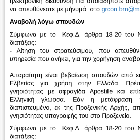
ηλεκτρονική διεύθυνση Για οποιαδήποτε απο
να απευθύνεστε με μήνυμά στο
grcon.brn@mf
Aναβολή λόγω σπουδών
Σύμφωνα με το Κεφ.Δ, άρθρα 18-20 του Ν.
διατάξεις:
- Αίτηση του στρατεύσιμου, που απευθύνε
υπηρεσία που ανήκει, για την χορήγηση αναβο
Απαραίτητη είναι βεβαίωση σπουδών από εκ
Ελβετίας για χρήση στην Ελλάδα. Πρέ
γνησιότητας με σφραγίδα Αpostille και ε
Ελληνική γλώσσα. Εάν η μετάφραση π
διαπιστευμένο, εκ της Προξενικής Αρχής, απ
γνησιότητας υπογραφής του στο Προξενείο.
Σύμφωνα με το Κεφ.Δ, άρθρα 18-20 του Ν.
διατάξεις: