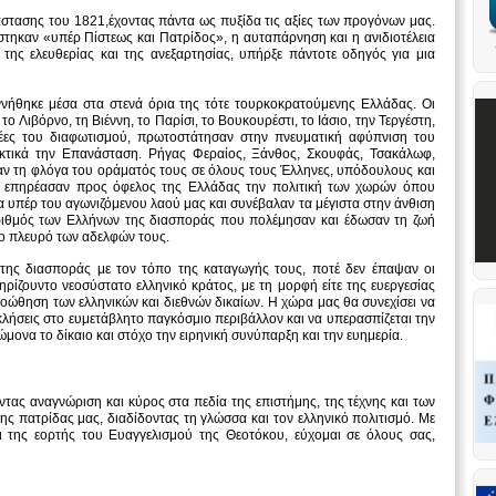
άστασης του 1821,έχοντας πάντα ως πυξίδα τις αξίες των προγόνων μας.
τηκαν «υπέρ Πίστεως και Πατρίδος», η αυταπάρνηση και η ανιδιοτέλεια
της ελευθερίας και της ανεξαρτησίας, υπήρξε πάντοτε οδηγός για μια
ννήθηκε μέσα στα στενά όρια της τότε τουρκοκρατούμενης Ελλάδας. Οι
το Λιβόρνο, τη Βιέννη, το Παρίσι, το Βουκουρέστι, το Ιάσιο, την Τεργέστη,
ιδέες του διαφωτισμού, πρωτοστάτησαν στην πνευματική αφύπνιση του
ακτικά την Επανάσταση. Ρήγας Φεραίος, Ξάνθος, Σκουφάς, Τσακάλωφ,
ν τη φλόγα του οράματός τους σε όλους τους Έλληνες, υπόδουλους και
, επηρέασαν προς όφελος της Ελλάδας την πολιτική των χωρών όπου
α υπέρ του αγωνιζόμενου λαού μας και συνέβαλαν τα μέγιστα στην άνθιση
αριθμός των Ελλήνων της διασποράς που πολέμησαν και έδωσαν τη ζωή
το πλευρό των αδελφών τους.
της διασποράς με τον τόπο της καταγωγής τους, ποτέ δεν έπαψαν οι
ρίζουντο νεοσύστατο ελληνικό κράτος, με τη μορφή είτε της ευεργεσίας
ροώθηση των ελληνικών και διεθνών δικαίων. Η χώρα μας θα συνεχίσει να
κλήσεις στο ευμετάβλητο παγκόσμιο περιβάλλον και να υπερασπίζεται την
νώμονα το δίκαιο και στόχο την ειρηνική συνύπαρξη και την ευημερία.
ας αναγνώριση και κύρος στα πεδία της επιστήμης, της τέχνης και των
της πατρίδας μας, διαδίδοντας τη γλώσσα και τον ελληνικό πολιτισμό. Με
αι της εορτής του Ευαγγελισμού της Θεοτόκου, εύχομαι σε όλους σας,