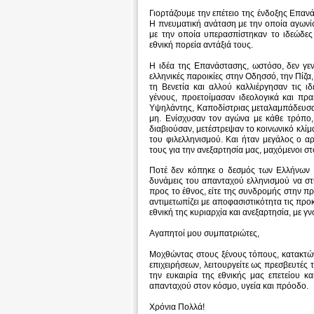
Γιορτάζουμε την επέτειο της ένδοξης Επαν
Η πνευματική ανάταση με την οποία αγωνίσ
με την οποία υπερασπίστηκαν το ιδεώδες 
εθνική πορεία αντάξιά τους.
Η ιδέα της Επανάστασης, ωστόσο, δεν γε
ελληνικές παροικίες στην Οδησσό, την Πίζα, 
τη Βενετία και αλλού καλλιέργησαν τις 
γένους, προετοίμασαν ιδεολογικά και πρ
Υψηλάντης, Καποδίστριας μεταλαμπάδευσα
μη. Ενίσχυσαν τον αγώνα με κάθε τρόπο
διαβιούσαν, μετέστρεψαν το κοινωνικό κλίμ
του φιλελληνισμού. Και ήταν μεγάλος ο 
τους για την ανεξαρτησία μας, μαχόμενοι σ
Ποτέ δεν κόπηκε ο δεσμός των Ελλήνων 
δυνάμεις του απανταχού ελληνισμού να στη
προς το έθνος, είτε της συνδρομής στην π
αντιμετωπίζει με αποφασιστικότητα τις προ
εθνική της κυριαρχία και ανεξαρτησία, με γ
Αγαπητοί μου συμπατριώτες,
Μοχθώντας στους ξένους τόπους, κατακτώντ
επιχειρήσεων, λειτουργείτε ως πρεσβευτές 
την ευκαιρία της εθνικής μας επετείου κ
απανταχού στον κόσμο, υγεία και πρόοδο.
Χρόνια Πολλά!