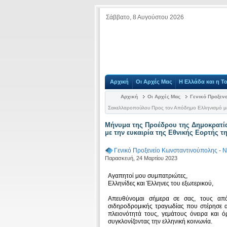
Σάββατο, 8 Αυγούστου 2026
Αρχική
Οι Αρχές Μας
Η Ελλάδα και η Τ
Αρχική
Οι Αρχές Μας
Γενικό Προξεν
Σακελλαροπούλου Προς τον Απόδημο Ελληνισμό με 
Μήνυμα της Προέδρου της Δημοκρατί
με την ευκαιρία της Εθνικής Εορτής τ
Γενικό Προξενείο Κωνσταντινούπολης
-
Ν
Παρασκευή, 24 Μαρτίου 2023
Αγαπητοί μου συμπατριώτες,
Ελληνίδες και Έλληνες του εξωτερικού,
Απευθύνομαι σήμερα σε σας, τους απ
σιδηροδρομικής τραγωδίας που στέρησε 
πλειονότητά τους, γεμάτους όνειρα και ό
συγκλονίζοντας την ελληνική κοινωνία.