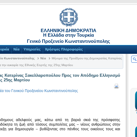
ΕΛΛΗΝΙΚΗ ΔΗΜΟΚΡΑΤΙΑ
Η Ελλάδα στην Τουρκία
Γενικό Προξενείο Κωνσταντινούπολης
ουρκία
Νέα
Υπηρεσίες
Χρήσιμες Πληροφορίες
είο Κωνσταντινούπολης
Νέα
Μήνυμα της Προέδρου της Δημοκρατίας Κατερίνας
την ευκαιρία της Εθνικής Εορτής της 25ης Μαρτίου
ας Κατερίνας Σακελλαροπούλου Προς τον Απόδημο Ελληνισμό
ης 25ης Μαρτίου
έα του Γενικού Προξενείου Κωνσταντινούπολης
όδημους αδελφούς μας, κάτω από τη βαριά σκιά της πρόσφατης
αδόκητα τη ζωή από τόσους συμπολίτες μας – νέους ανθρώπους στην
ρεξη για δημιουργία – βυθίζοντας στο πένθος τους οικείους τους και