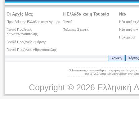
Οι Αρχές Μας
Η Ελλάδα και η Τουρκία
Νέα
Πρεσβεία της Ελλάδος στην Άγκυρα
Γενικά
Νέα από τις 
Γενικό Προξενείο
Πολιτικές Σχέσεις
Νέα από την
Κωνσταντινούπολης
Πολυμέσα
Γενικό Προξενείο Σμύρνης
Γενικό Προξενείο Αδριανούπολης
Αρχική
Χάρτης
Ο Ιστότοπος αναπτύχθηκε με χρήση του λογισμικ
της ΣΤ2 Δ/νσης Μηχανογράφησης Επικ
Copyright © 2026 Ελληνική 