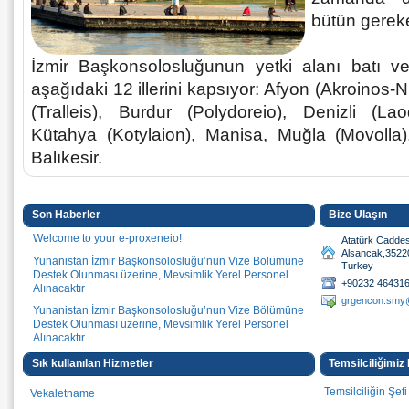
bütün gereken
İzmir Başkonsolosluğunun yetki alanı batı ve
aşağıdaki 12 illerini kapsıyor: Afyon (Akroinos-N
(Tralleis), Burdur (Polydoreio), Denizli (Laod
Kütahya (Kotylaion), Manisa, Muğla (Movolla)
Balıkesir.
Son Haberler
Bize Ulaşın
Welcome to your e-proxeneio!
Atatürk Caddes
Alsancak,35220
Yunanistan İzmir Başkonsolosluğu’nun Vize Bölümüne
Turkey
Destek Olunması üzerine, Mevsimlik Yerel Personel
+90232 464316
Alınacaktır
grgencon.smy
Yunanistan İzmir Başkonsolosluğu’nun Vize Bölümüne
Destek Olunması üzerine, Mevsimlik Yerel Personel
Alınacaktır
İzmir Yunanistan Başkonsolosluğunun (1 pozisyon)
Sık kullanılan Hizmetler
Temsilciliğimiz
Özel Kalemi (sekreter) İlanıdır
Temsilciliğin Şefi
Vekaletname
Yunan Adalarını Ziyaret Edin!