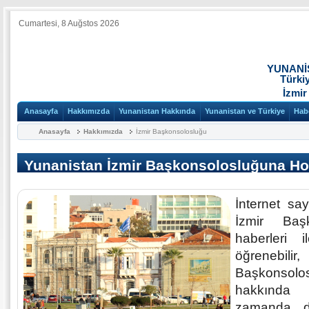
Cumartesi, 8 Auğstos 2026
YUNANİ
Türki
İzmir
Anasayfa
Hakkımızda
Yunanistan Hakkında
Yunanistan ve Türkiye
Hab
Anasayfa
Hakkımızda
İzmir Başkonsolosluğu
Yunanistan İzmir Başkonsolosluğuna Ho
İnternet sa
İzmir Baş
haberleri i
öğrenebil
Başkonso
hakkında b
zamanda d