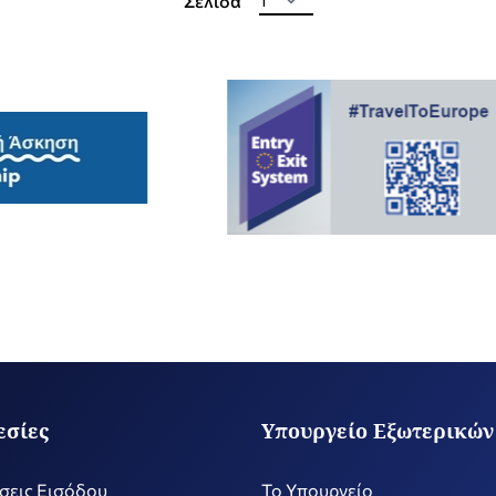
Σελίδα
εσίες
Υπουργείο Εξωτερικών
σεις Εισόδου
Το Υπουργείο