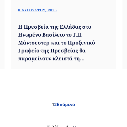
8 ΑΥΓΟΎΣΤΟΥ, 2025
Η Πρεσβεία της Ελλάδας στο
Ηνωμένο Βασίλειο το Γ.Π.
Μάντσεστερ και το Προξενικό
Γραφείο της Πρεσβείας θα
παραμείνουν κλειστά τη
Παρασκευή 15 Αυγούστου 2025
Posts
1
2
Επόμενο
pagination