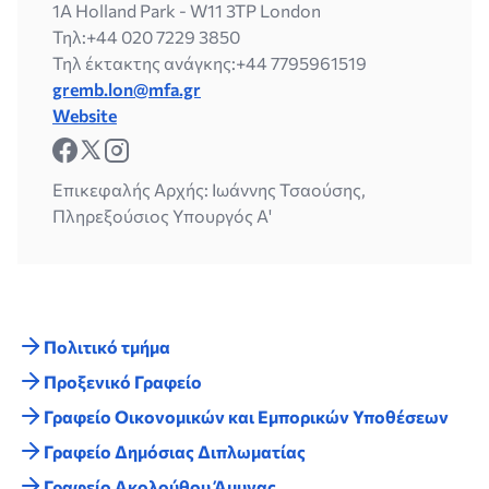
1A Holland Park - W11 3TP London
Τηλ:
+44 020 7229 3850
Τηλ έκτακτης ανάγκης:
+44 7795961519
gremb.lon@mfa.gr
Website
Επικεφαλής Αρχής: Ιωάννης Τσαούσης,
Πληρεξούσιος Υπουργός Α'
Πολιτικό τμήμα
Προξενικό Γραφείο
Γραφείο Οικονομικών και Εμπορικών Υποθέσεων
Γραφείο Δημόσιας Διπλωματίας
Γραφείο Ακολούθου Άμυνας