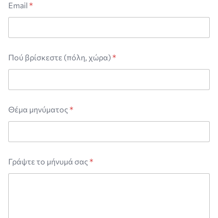
Email
*
Πού βρίσκεστε (πόλη, χώρα)
*
Θέμα μηνύματος
*
Γ
Γράψτε το μήνυμά σας
*
ρ
ά
ψ
τ
ε
β