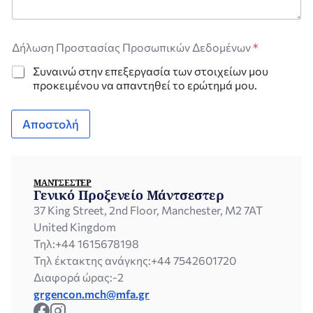
ρ
ί
σ
κ
Δήλωση Προστασίας Προσωπικών Δεδομένων
*
ε
σ
Συναινώ στην επεξεργασία των στοιχείων μου
τ
προκειμένου να απαντηθεί το ερώτημά μου.
ε
Γ
ρ
Αποστολή
ά
ψ
τ
ε
ΜΆΝΤΣΕΣΤΕΡ
Γενικό Προξενείο Μάντσεστερ
37 King Street, 2nd Floor, Manchester, M2 7AT
United Kingdom
Τηλ:
+44 1615678198
Τηλ έκτακτης ανάγκης:
+44 7542601720
Διαφορά ώρας:
-2
grgencon.mch@mfa.gr