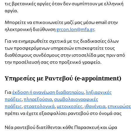
τις βρετανικές αργίες όταν δεν συμπίπτουν με ελληνική
αργία.
Μπορείτε να επικοινωνείτε μαζί μας μέσω email στην
ηλεκτρονική διεύθυνση
grcon.lon@mfa.gr
.
Για να ενημερωθείτε σχετικά με τις διαδικασίες όλων
των προσφερόμενων υπηρεσιών επισκεφτείτε τους
διαθέσιμους συνδέσμους στην ιστοσελίδα μας πριν από
την προσέλευσή σας στο προξενικό γραφείο.
Υπηρεσίες με Ραντεβού (e-appointment)
Για
έκδοση ή ανανέωση διαβατηρίου
,
ληξιαρχικές
πράξεις
,
πληρεξούσια
,
συμβολαιογραφικές
πράξεις
,
στρατολογικά
,
μετοικεσίες
,
ιθαγένεια
,
επικυρώσε
πρέπει να έχετε εξασφαλίσει ραντεβού στο όνομά σας
Νέα ραντεβού διατίθενται κάθε Παρασκευή και ώρα