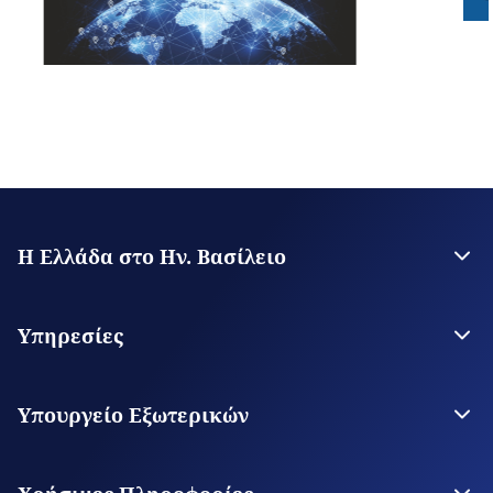
Η Ελλάδα στο Ην. Βασίλειο
Η Πρεσβεία
Γενικό Προξενείο Μάντσεστερ
Υπηρεσίες
Θεωρήσεις Εισόδου
Υπηρεσίες για τον πολίτη
Υπουργείο Εξωτερικών
Το Υπουργείο
Οι Αρχές μας στον Κόσμο