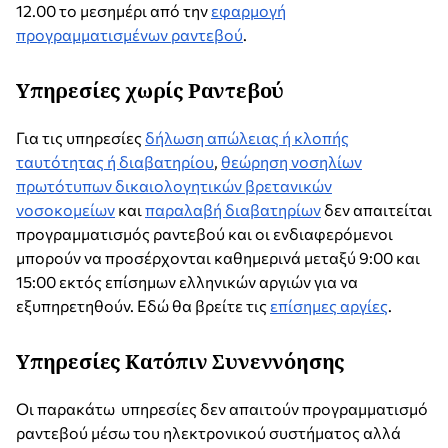
12.00 το μεσημέρι από την
εφαρμογή
προγραμματισμένων ραντεβού
.
Υπηρεσίες χωρίς Ραντεβού
Για τις υπηρεσίες
δήλωση απώλειας ή κλοπής
ταυτότητας ή διαβατηρίου
,
θεώρηση νοσηλίων
πρωτότυπων δικαιολογητικών βρετανικών
νοσοκομείων
και
παραλαβή διαβατηρίων
δεν απαιτείται
προγραμματισμός ραντεβού και οι ενδιαφερόμενοι
μπορούν να προσέρχονται καθημερινά μεταξύ 9:00 και
15:00 εκτός επίσημων ελληνικών αργιών για να
εξυπηρετηθούν. Εδώ θα βρείτε τις
επίσημες αργίες
.
Υπηρεσίες Κατόπιν Συνεννόησης
Οι παρακάτω υπηρεσίες δεν απαιτούν προγραμματισμό
ραντεβού μέσω του ηλεκτρονικού συστήματος αλλά