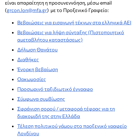
είναι απαραίτητη η προσυνεννόηση, μέσω email
(
grcon.lon@mfa.gr
) με το Προξενικό Γραφείο:
Βεβαιώσεις για εισαγωγή τέκνων στα ελληνικά ΑΕΙ
Βεβαιώσεις για λήψη σύνταξης (Πιστοποιητικό
αμεταβλήτου καταστάσεως)
Δήλωση Θανάτου
Διαθήκες
Ένορκη βεβαίωση
Ορκωμοσίες
Προσωρινό ταξιδιωτικό έγγραφο
Σύμφωνα συμβίωσης
Σφράγιση σορού / μεταφορά τέφρας για τη
διακομιδή της στην Ελλάδα
Τέλεση πολιτικού γάμου στο προξενικό γραφείο
Λονδίνου