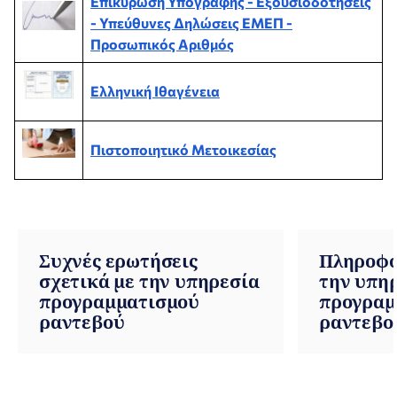
Επικύρωση Υπογραφής - Εξουσιοδοτήσεις
- Υπεύθυνες Δηλώσεις ΕΜΕΠ -
Προσωπικός Αριθμός
Ελληνική Ιθαγένεια
Πιστοποιητικό Μετοικεσίας
Συχνές ερωτήσεις
Πληροφο
σχετικά με την υπηρεσία
την υπη
προγραμματισμού
προγραμ
ραντεβού
ραντεβο