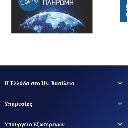
Η Ελλάδα στο Ην. Βασίλειο
Η Πρεσβεία
Γενικό Προξενείο Μάντσεστερ
Υπηρεσίες
Θεωρήσεις Εισόδου
Υπηρεσίες για τον πολίτη
Υπουργείο Εξωτερικών