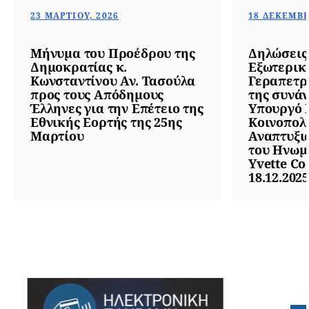
23 ΜΑΡΤΊΟΥ, 2026
18 ΔΕΚΕΜΒΡ
Μήνυμα του Προέδρου της
Δηλώσεις
Δημοκρατίας κ.
Εξωτερικ
Κωνσταντίνου Αν. Τασούλα
Γεραπετρί
προς τους Απόδημους
της συνάν
Έλληνες για την Επέτειο της
Υπουργό 
Εθνικής Εορτής της 25ης
Κοινοπολ
Μαρτίου
Αναπτυξι
του Ηνωμ
Yvette Co
18.12.2025