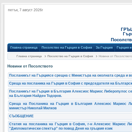
петък, 7 август 2026г
ГРЪ
Гър
Посолств
Главна страница
Посолство на Гърция в София
За Гърция
Гърция и
Главна страница
Посолство на Гърция в София
Новини от Посолствот
Новини от Посолството
Посланикът на Гърциясе срещна с Министъра на околната среда и в
Среща на посланика на Гърция в София с председателя на Българс
Посланикът на Гърция в България Алексиос Мариос Либеропулос се
на България Найден Тодоров.
Среща на Посланика на Гърция в България Алексиос Мариос Л
министър Николай Милков
СЪОБЩЕНИЕ
Статия на посланика на Гърция в София, г-н Алексиос Мариос Ли
"Дипломатически спектър" по повод Деня на гръцкия език