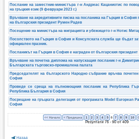
Послание на заместник-министъра г-н Андреас Кацаниотис по пово
на гръцкия език (9 февруари 2023 г.)
Връчване на акредитивните писма на посланика на Гърция в София 
на българския президент Румен Радев
Посещение на министъра на миграцията и убежището г-н Нотис Мита
Посолството на Гърция в София и Консулската служба ще бъдат затво
официален празник.
Посланикът на Гърция в София е награден от българския президент
Връчване на почетна диплома на напускащия посланик г-н Димитри
Българската търговско-промишлена палата
Председателят на българското Народно събрание връчва почетен 
София
Проведе се среща на пълномощния посланик на Република Гър
Република България в София
Посрещане на гръцката делегация от програмата Model European Pa
София
<< Начало
< Предишна
1
2
3
4
5
6
7
8
9
10
Резултати 76 - 90 от 409
Назад