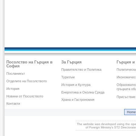
Посолство на Гърция в
За Гърция
Гърция и
София
Правителство и Политика
Политическ
Посланикът
Туризъм
Икономичес
Отделите на Посолството
История и Култура
Образовател
История
гръцката об
Енергетика и Околна Среда
Новини от Посолството
Присъствие 
Храна и Гастрономия
Контакти
Home
The website was developed using the op
of Foreign Ministry's ST2 Directora