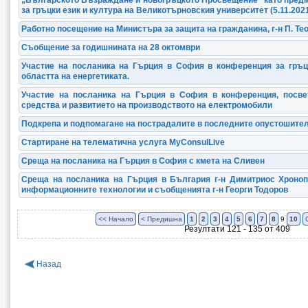
за гръцки език и култура на Великотърновския университет (5.11.2021 
Работно посещение на Министъра за защита на гражданина, г-н П. Те
Съобщение за годишнината на 28 октомври
Участие на посланика на Гърция в София в конференция за гръц
областта на енергетиката.
Участие на посланика на Гърция в София в конференция, посве
средства и развитието на производството на електромобили
Подкрепа и подпомагане на пострадалите в последните опустошите
Стартиране на телематична услуга MyConsulLive
Среща на посланика на Гърция в София с кмета на Сливен
Среща на посланика на Гърция в България г-н Димитриос Хроноп
информационните технологии и съобщенията г-н Георги Тодоров
<< Начало
< Предишна
1
2
3
4
5
6
7
8
9
10
Резултати 121 - 135 от 409
Назад