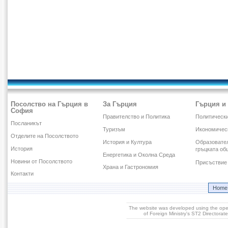
Посолство на Гърция в
За Гърция
Гърция и
София
Правителство и Политика
Политическ
Посланикът
Туризъм
Икономичес
Отделите на Посолството
История и Култура
Образовател
История
гръцката об
Енергетика и Околна Среда
Новини от Посолството
Присъствие 
Храна и Гастрономия
Контакти
Home
The website was developed using the op
of Foreign Ministry's ST2 Directora