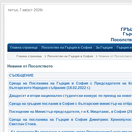
петък, 7 август 2026г
ГРЪ
Гър
Посолств
Главна страница
Посолство на Гърция в София
За Гърция
Гърция и
Главна страница
Посолство на Гърция в София
Новини от Посолствот
Новини от Посолството
СЪОБЩЕНИЕ
Среща на Посланика на Гърция в София с Председателя на Ко
българското Народно събрание (18.02.2022 г.)
Двадесет и втори национален студентски конкурс по превод на новогр
Среща на гръцкия посланик в София с българския министър на отбр
Посещение на Министър-председателя, г-н К. Мицотакис, в София (20
Среща на посланика на Гърция в София Димитриос Хронопулос
Светлан Стоев.
„Българското Възраждане и новогръцкото Просвещение” като предм