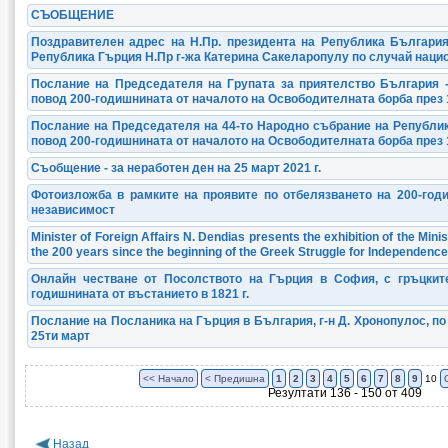
СЪОБЩЕНИЕ
Поздравителен адрес на Н.Пр. президента на Република Българи
Република Гърция Н.Пр г-жа Катерина Сакеларопулу по случай нацио
Послание на Председателя на Групата за приятелство България -
повод 200-годишнината от началото на Освободителната борба през 1
Послание на Председателя на 44-то Народно събрание на Републик
повод 200-годишнината от началото на Освободителната борба през 1
Съобщение - за неработен ден на 25 март 2021 г.
Фотоизложба в рамките на проявите по отбелязването на 200-год
независимост
Minister of Foreign Affairs N. Dendias presents the exhibition of the Minis
the 200 years since the beginning of the Greek Struggle for Independence
Онлайн честване от Посолството на Гърция в София, с гръцкит
годишнината от въстанието в 1821 г.
Послание на Посланика на Гърция в България, г-н Д. Хронопулос, п
25ти март
<< Начало
< Предишна
1
2
3
4
5
6
7
8
9
10
Резултати 136 - 150 от 409
Назад