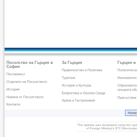
Посолство на Гърция в
За Гърция
Гърция и
София
Правителство и Политика
Политическ
Посланикът
Туризъм
Икономичес
Отделите на Посолството
История и Култура
Образовател
История
гръцката об
Енергетика и Околна Среда
Новини от Посолството
Присъствие 
Храна и Гастрономия
Контакти
Home
The website was developed using the op
of Foreign Ministry's ST2 Directora