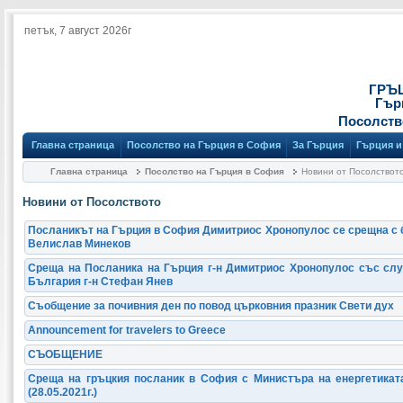
петък, 7 август 2026г
ГРЪ
Гър
Посолств
Главна страница
Посолство на Гърция в София
За Гърция
Гърция и
Главна страница
Посолство на Гърция в София
Новини от Посолствот
Новини от Посолството
Посланикът на Гърция в София Димитриос Хронопулос се срещна с 
Велислав Минеков
Среща на Посланика на Гърция г-н Димитриос Хронопулос със сл
България г-н Стефан Янев
Съобщение за почивния ден по повод църковния празник Свети дух
Announcement for travelers to Greece
СЪОБЩЕНИЕ
Среща на гръцкия посланик в София с Министъра на енергетикат
(28.05.2021г.)