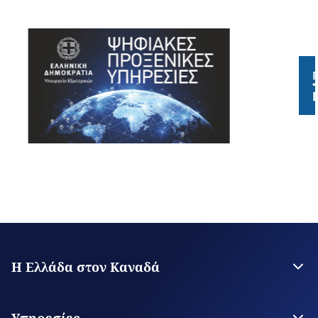
Η Ελλάδα στον Καναδά
Πρεσβεία της Ελλάδος στην Οττάβα
Γενικό Προξενείο Μόντρεαλ
Υπηρεσίες