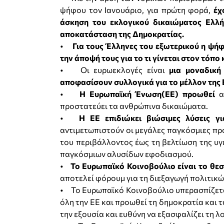
ψήφου τον Ιανουάριο, για πρώτη φορά,
έχ
άσκηση του εκλογικού δικαιώματος Ελλ
αποκατάσταση της Δημοκρατίας.
•
Για τους Έλληνες του εξωτερικού η ψή
την άποψή τους για το τι γίνεται στον τόπο
• Οι ευρωεκλογές είναι
μια μοναδική
αποφασίσουν συλλογικά για το μέλλον της
•
Η Ευρωπαϊκή Ένωση(ΕΕ) προωθεί
αξ
προστατεύει τα ανθρώπινα δικαιώματα.
•
Η ΕΕ επιδιώκει βιώσιμες λύσεις γ
αντιμετωπιστούν οι μεγάλες παγκόσμιες προ
του περιβάλλοντος έως τη βελτίωση της υγε
παγκόσμιων αλυσίδων εφοδιασμού.
•
Το Ευρωπαϊκό Κοινοβούλιο είναι το θε
αποτελεί φόρουμ για τη διεξαγωγή πολιτικ
• Το Ευρωπαϊκό Κοινοβούλιο υπερασπίζεται 
όλη την ΕΕ και προωθεί τη δημοκρατία και 
την εξουσία και ευθύνη να εξασφαλίζει τη 