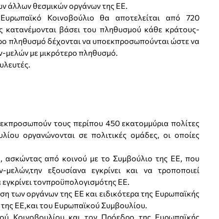
ων άλλων θεσμικών οργάνων της ΕΕ.
υρωπαϊκό Κοινοβούλιο θα αποτελείται από 720
ς κατανέμονται βάσει του πληθυσμού κάθε κράτους-
ερο πληθυσμό δέχονται να υποεκπροσωπούνται ώστε να
-μελών με μικρότερο πληθυσμό.
υλευτές.
εκπροσωπούν τους περίπου 450 εκατομμύρια πολίτες
λίου οργανώνονται σε πολιτικές ομάδες, οι οποίες
, ασκώντας από κοινού με το Συμβούλιο της ΕΕ, που
-μελών,την εξουσίανα εγκρίνει και να τροποποιεί
α εγκρίνει τονπροϋπολογισμότης ΕΕ.
η των οργάνων της ΕΕ και ειδικότερα της Ευρωπαϊκής
ς της ΕΕ,και του Ευρωπαϊκού Συμβουλίου.
ύ Κοινοβουλίου και τον Πρόεδρο της Ευρωπαϊκής