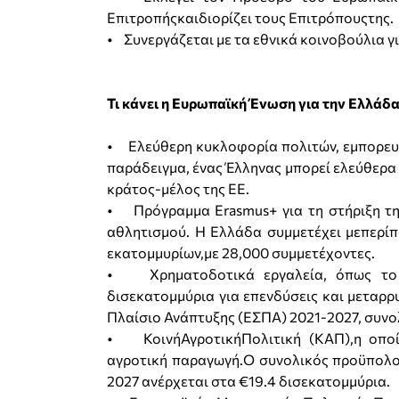
Επιτροπήςκαιδιορίζει τους Επιτρόπουςτης.
• Συνεργάζεται με τα εθνικά κοινοβούλια γι
Τι κάνει η Ευρωπαϊκή Ένωση για την Ελλάδα
• Ελεύθερη κυκλοφορία πολιτών, εμπορευμ
παράδειγμα, ένας Έλληνας μπορεί ελεύθερα 
κράτος-μέλος της ΕΕ.
• Πρόγραμμα Erasmus+ για τη στήριξη της
αθλητισμού. Η Ελλάδα συμμετέχει μεπερίπ
εκατομμυρίων,με 28,000 συμμετέχοντες.
• Χρηματοδοτικά εργαλεία, όπως το Τ
δισεκατομμύρια για επενδύσεις και μεταρρ
Πλαίσιο Ανάπτυξης (ΕΣΠΑ) 2021-2027, συνο
• ΚοινήΑγροτικήΠολιτική (ΚΑΠ),η οποί
αγροτική παραγωγή.Ο συνολικός προϋπολογ
2027 ανέρχεται στα €19.4 δισεκατομμύρια.