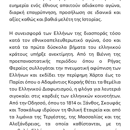
ευημερία ενός έθνους απαιτούν αδιάκοπο αγώνα,
διαρκή επαγρύπνηση, προσήλωση σε ιδανικά και
αξίες καθώς και βαθιά μελέτη της Ιστορίας.
Η συνεισφορά των Ελλήνων της διασποράς τόσο
κατά τον εθνικοαπελευθερωτικό αγώνα, όσο και
κατά τα πρώτα δύσκολα βήματα του ελληνικού
κράτους υπήρξε ανεκτίμητη. Από τη Βιέννη της
προεπαναστατικής περιόδου όπου ο Ρήγας
Φεραίος συλλογάται την πνευματική αφύπνιση των
Ελλήνων και εκδίδει την περίφημη Χάρτα έως το
Παρίσι όπου ο Αδαμάντιος Κοραής θέτει τα θεμέλια
του Ελληνικού Διαφωτισμού, η φλόγα για λευτεριά
σιγοκαίει στις καρδιές των ελληνικών κοινοτήτων.
Από την Οδησσό, όπου το 1814 οι Ξάνθος, Σκουφάς
και Τσακάλωφ ιδρύουν τη Φιλική Εταιρεία και από
τα λιμάνια της Τεργέστης, της Μασσαλίας και της
Αλεξάνδρειας, τα οποία καθίστανται, με τη