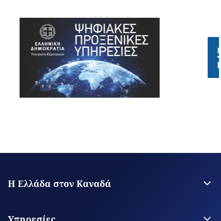
Η Ελλάδα στον Καναδά
Πρεσβεία της Ελλάδος στην Οττάβα
Γενικό Προξενείο Μόντρεαλ
Υπηρεσίες